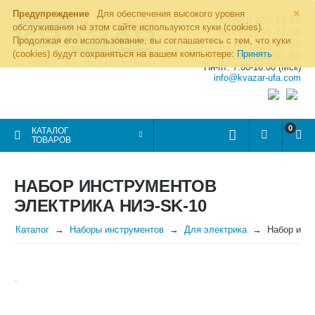
×
Предупреждение
Для обеспечения высокого уровня
8 (800) 700-19-50
обслуживания на этом сайте используются куки (cookies).
8 (495) 255-77-08
Продолжая его использование, вы соглашаетесь с тем, что куки
8 (347) 225-00-52
(cookies) будут сохраняться на вашем компьютере:
Принять
8 (986) 963-95-80
Пн-пт: 7.00-16.00 (Мск)
info@kvazar-ufa.com
0
КАТАЛОГ
ТОВАРОВ
НАБОР ИНСТРУМЕНТОВ
ЭЛЕКТРИКА НИЭ-SK-10
Каталог
Наборы инструментов
Для электрика
Набор инс