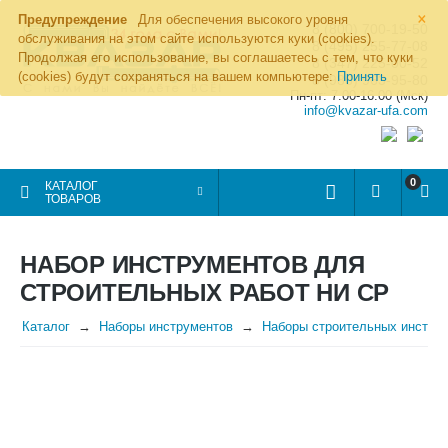
×
Предупреждение
Для обеспечения высокого уровня
8 (800) 700-19-50
обслуживания на этом сайте используются куки (cookies).
8 (495) 255-77-08
Продолжая его использование, вы соглашаетесь с тем, что куки
8 (347) 225-00-52
(cookies) будут сохраняться на вашем компьютере:
Принять
8 (986) 963-95-80
Пн-пт: 7.00-16.00 (Мск)
info@kvazar-ufa.com
0
КАТАЛОГ
ТОВАРОВ
НАБОР ИНСТРУМЕНТОВ ДЛЯ
СТРОИТЕЛЬНЫХ РАБОТ НИ СР
Каталог
Наборы инструментов
Наборы строительных инстру