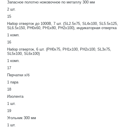
Запасное полотно ножовочное по металлу 300 мм
2 шт.
15
Набор отверток до 1000В, 7 шт. (SL2.5х75, SL4х100, SL5.5х125,
SL6.5х150, PH0х60, PH1х80, PH2х100), индикаторная отвертка
1 комп.
16
Набор отверток, 6 шт. (РН0х75, РН1х100, РН2х100, SL3х75,
SL5х100, SL6х100)
1 комп.
17
Перчатки х/б
1 пара
18
Изолента
1 шт.
19
Угольник 300 мм
1 шт.