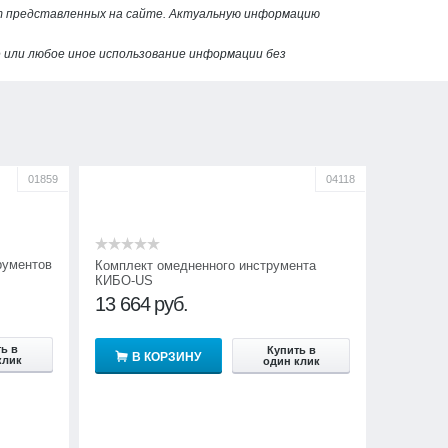
от представленных на сайте. Актуальную информацию
или любое иное использование информации без
01859
04118
рументов
Комплект омедненного инструмента
КИБО-US
13 664
руб.
ь в
Купить в
В КОРЗИНУ
клик
один клик