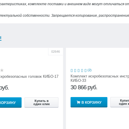
арактеристиках, комплекте поставки и внешнем виде могут отличаться 
лектуальной собственности. Запрещается копирование, распространение 
ы
02646
(2)
Комплект искробезопасных инст
скробезопасных головок КИБО-17
КИБО-33
30 866
руб.
руб.
Купит
Купить в
В КОРЗИНУ
 КОРЗИНУ
один 
один клик