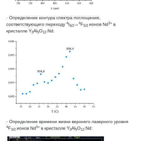
· Определение контура спектра поглощения,
4
4
3+
соответствующего переходу
I
→
F
ионов Nd
в
9/2
5/2
кристалле Y
Al
O
:Nd:
3
5
12
· Определение времени жизни верхнего лазерного уровня
4
3+
F
ионов Nd
в кристалле Y
Al
O
:Nd:
3/2
3
5
12