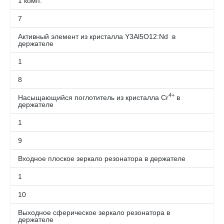
1 комп.
7
Активный элемент из кристалла Y3Al5O12:Nd в
держателе
1
8
4+
Насыщающийся поглотитель из кристалла Cr
в
держателе
1
9
Входное плоское зеркало резонатора в держателе
1
10
Выходное сферическое зеркало резонатора в
держателе