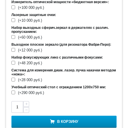
Измеритель оптической мощности «бюджетная версия»:
(+
100 000
руб.
)
Лазерные защитные очки:
(+
10 000
руб.
)
Набор выходных сферич.зеркал в держателях с различ.
пропусканием:
(+
60 000
руб.
)
Выходное плоское зеркало (для резонатора Фабри-Перо):
(+
12 000
руб.
)
Набор фокусирующих линз с различными фокусами:
(+
48 200
руб.
)
Система для измерения диам. лазер. пучка накачки методом
«ножа»:
(+
28 000
руб.
)
Учебный оптический стол с ограждением 1200х750 мм:
(+
290 000
руб.
)
+
−
В КОРЗИНУ