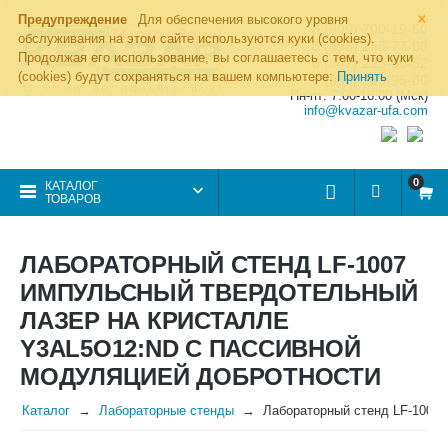
×
Предупреждение
Для обеспечения высокого уровня
8 (800) 700-19-50
обслуживания на этом сайте используются куки (cookies).
8 (495) 255-77-08
Продолжая его использование, вы соглашаетесь с тем, что куки
8 (347) 225-00-52
(cookies) будут сохраняться на вашем компьютере:
Принять
8 (986) 963-95-80
Пн-пт: 7.00-16.00 (Мск)
info@kvazar-ufa.com
0
КАТАЛОГ
ТОВАРОВ
ЛАБОРАТОРНЫЙ СТЕНД LF-1007
ИМПУЛЬСНЫЙ ТВЕРДОТЕЛЬНЫЙ
ЛАЗЕР НА КРИСТАЛЛЕ
Y3AL5O12:ND С ПАССИВНОЙ
МОДУЛЯЦИЕЙ ДОБРОТНОСТИ
Каталог
Лабораторные стенды
Лабораторный стенд LF-1007 