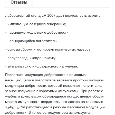
Отзывы
Лабораторный стенд LF-1007 дает возможность изучить:
· импульсную лазерную генерацию;
· пассивную модуляцию добротности;
· насыщающийся поглотитель;
· основы сборки и юстировки импульсных лазеров;
· полупроводниковую накачку;
· визуализацию инфракрасного излучения.
Пассивная модуляция добротности с помощью
насыщающегося поглотителя является простым методом
модуляции добротности, который позволяет получить ла­
зерное излучение с короткими импульсами. При работе с
учебным комплексом обучающиеся осуществляют сборку
макета импульсного твердотельного лазера на кристалле
Y
Al
O
:Nd работающего в режиме пассивной модуляции
3
5
12
добротности. В качестве модулятора используется