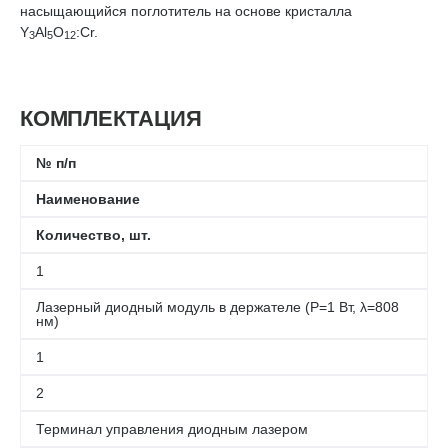
насыщаю­щийся поглотитель на основе кристалла
Y
Al
O
:Cr.
3
5
12
КОМПЛЕКТАЦИЯ
№ п/п
Наименование
Количество, шт.
1
Лазерный диодный модуль в держателе (P=1 Вт, λ=808
нм)
1
2
Терминал управления диодным лазером