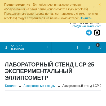
×
Предупреждение
Для обеспечения высокого уровня
8 (800) 700-19-50
обслуживания на этом сайте используются куки (cookies).
8 (495) 255-77-08
Продолжая его использование, вы соглашаетесь с тем, что куки
8 (347) 225-00-52
(cookies) будут сохраняться на вашем компьютере:
Принять
8 (986) 963-95-80
Пн-пт: 7.00-16.00 (Мск)
info@kvazar-ufa.com
0
КАТАЛОГ
ТОВАРОВ
ЛАБОРАТОРНЫЙ СТЕНД LCP-25
ЭКСПЕРИМЕНТАЛЬНЫЙ
ЭЛЛИПСОМЕТР
Каталог
Лабораторные стенды
Лабораторный стенд LCP-25 