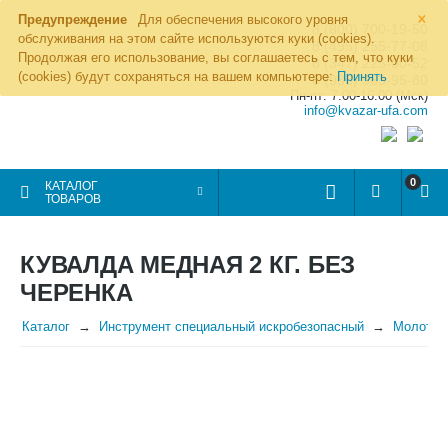
×
Предупреждение
Для обеспечения высокого уровня
8 (800) 700-19-50
обслуживания на этом сайте используются куки (cookies).
8 (495) 255-77-08
Продолжая его использование, вы соглашаетесь с тем, что куки
8 (347) 225-00-52
(cookies) будут сохраняться на вашем компьютере:
Принять
8 (986) 963-95-80
Пн-пт: 7.00-16.00 (Мск)
info@kvazar-ufa.com
0
КАТАЛОГ
ТОВАРОВ
КУВАЛДА МЕДНАЯ 2 КГ. БЕЗ
ЧЕРЕНКА
Каталог
Инструмент специальный искробезопасный
Молотки