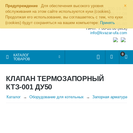
×
Предупреждение
Для обеспечения высокого уровня
8 (800) 700-19-50
обслуживания на этом сайте используются куки (cookies).
8 (495) 255-77-08
Продолжая его использование, вы соглашаетесь с тем, что куки
8 (347) 225-00-52
(cookies) будут сохраняться на вашем компьютере:
Принять
8 (986) 963-95-80
Пн-пт: 7.00-16.00 (Мск)
info@kvazar-ufa.com
0
КАТАЛОГ
ТОВАРОВ
КЛАПАН ТЕРМОЗАПОРНЫЙ
КТЗ-001 ДУ50
Каталог
Оборудование для котельных
Запорная арматура