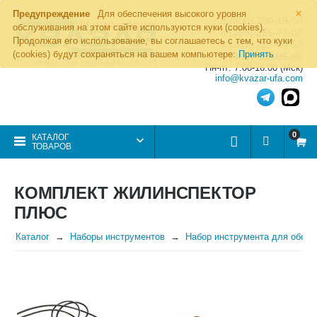
×
Предупреждение
Для обеспечения высокого уровня
8 (800) 700-19-50
обслуживания на этом сайте используются куки (cookies).
8 (495) 255-77-08
Продолжая его использование, вы соглашаетесь с тем, что куки
8 (347) 225-00-52
(cookies) будут сохраняться на вашем компьютере:
Принять
8 (986) 963-95-80
Пн-пт: 7.00-16.00 (Мск)
info@kvazar-ufa.com
0
КАТАЛОГ
ТОВАРОВ
КОМПЛЕКТ ЖИЛИНСПЕКТОР
ПЛЮС
Каталог
Наборы инструментов
Набор инструмента для обслу