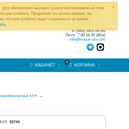
×
Для обеспечения высокого уровня обслуживания на этом
ся куки (cookies). Продолжая его использование, вы
8 (800) 700-19-50
»
м, что куки (cookies) будут сохраняться на вашем
ТОВ
8 (495) 255-77-08
ять
8 (347) 225-00-52
8 (986) 963-95-80
Пн-пт: 7.00-16.00 (Мск)
info@kvazar-ufa.com
0
КАБИНЕТ
КОРЗИНА
искробезопасные КГН
КУЛ:
02744