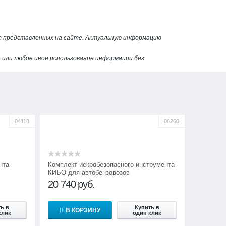
от представленных на сайте. Актуальную информацию
или любое иное использование информации без
04118
06260
нта
Комплект искробезопасного инструмента
КИБО для автобензовозов
20 740
руб.
ь в
Купить в
В КОРЗИНУ
клик
один клик