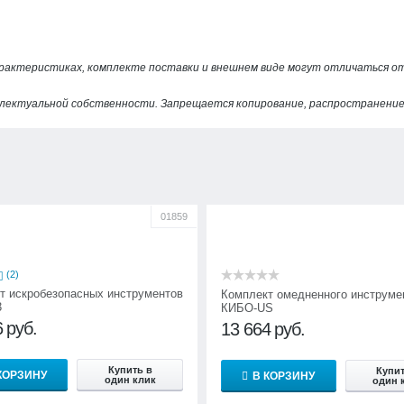
арактеристиках, комплекте поставки и внешнем виде могут отличаться 
лектуальной собственности. Запрещается копирование, распространение 
01859
(2)
т искробезопасных инструментов
Комплект омедненного инструме
3
КИБО-US
6
руб.
13 664
руб.
Купить в
Купит
КОРЗИНУ
В КОРЗИНУ
один клик
один 