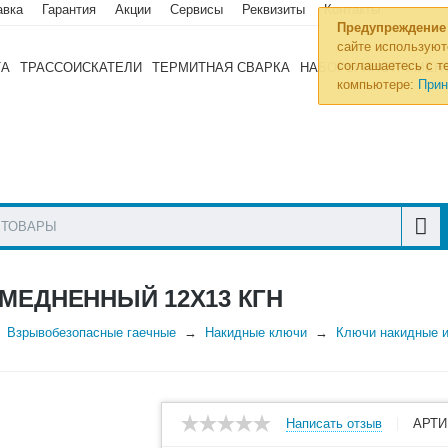
авка
Гарантия
Акции
Сервисы
Реквизиты
Контакты
Предупреждение
сайте используют
соглашаетесь с те
ТА
ТРАССОИСКАТЕЛИ
ТЕРМИТНАЯ СВАРКА
НАБОРЫ ИНСТРУМЕН
компьютере:
Прин
МЕДНЕННЫЙ 12Х13 КГН
Взрывобезопасные гаечные
Накидные ключи
Ключи накидные 
Написать отзыв
АРТИ