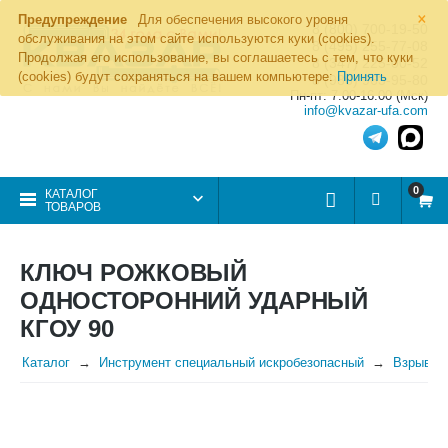
×
Предупреждение
Для обеспечения высокого уровня
8 (800) 700-19-50
обслуживания на этом сайте используются куки (cookies).
8 (495) 255-77-08
Продолжая его использование, вы соглашаетесь с тем, что куки
8 (347) 225-00-52
(cookies) будут сохраняться на вашем компьютере:
Принять
8 (986) 963-95-80
Пн-пт: 7.00-16.00 (Мск)
info@kvazar-ufa.com
0
КАТАЛОГ
ТОВАРОВ
КЛЮЧ РОЖКОВЫЙ
ОДНОСТОРОННИЙ УДАРНЫЙ
КГОУ 90
Каталог
Инструмент специальный искробезопасный
Взрывоб