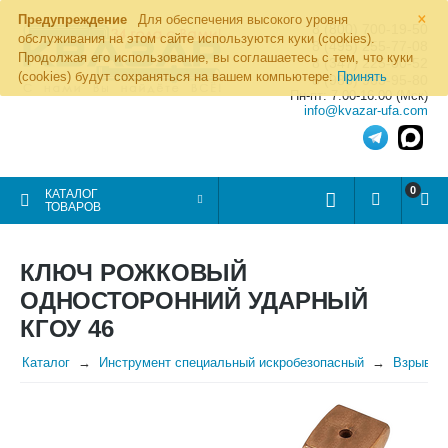
×
Предупреждение
Для обеспечения высокого уровня
8 (800) 700-19-50
обслуживания на этом сайте используются куки (cookies).
8 (495) 255-77-08
Продолжая его использование, вы соглашаетесь с тем, что куки
8 (347) 225-00-52
(cookies) будут сохраняться на вашем компьютере:
Принять
8 (986) 963-95-80
Пн-пт: 7.00-16.00 (Мск)
info@kvazar-ufa.com
0
КАТАЛОГ
ТОВАРОВ
КЛЮЧ РОЖКОВЫЙ
ОДНОСТОРОННИЙ УДАРНЫЙ
КГОУ 46
Каталог
Инструмент специальный искробезопасный
Взрывоб