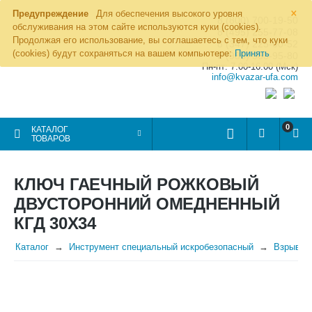
×
Предупреждение
Для обеспечения высокого уровня
8 (800) 700-19-50
обслуживания на этом сайте используются куки (cookies).
8 (495) 255-77-08
Продолжая его использование, вы соглашаетесь с тем, что куки
8 (347) 225-00-52
(cookies) будут сохраняться на вашем компьютере:
Принять
8 (986) 963-95-80
Пн-пт: 7.00-16.00 (Мск)
info@kvazar-ufa.com
0
КАТАЛОГ
ТОВАРОВ
КЛЮЧ ГАЕЧНЫЙ РОЖКОВЫЙ
ДВУСТОРОННИЙ ОМЕДНЕННЫЙ
КГД 30Х34
Каталог
Инструмент специальный искробезопасный
Взрывоб