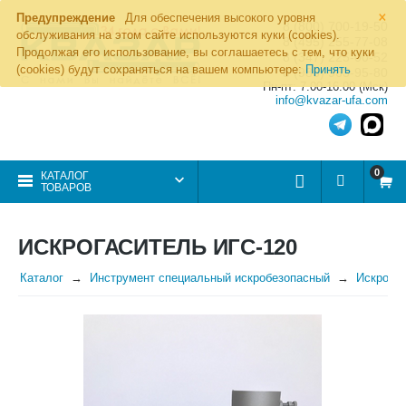
×
Предупреждение
Для обеспечения высокого уровня
8 (800) 700-19-50
обслуживания на этом сайте используются куки (cookies).
8 (495) 255-77-08
Продолжая его использование, вы соглашаетесь с тем, что куки
8 (347) 225-00-52
(cookies) будут сохраняться на вашем компьютере:
Принять
8 (986) 963-95-80
Пн-пт: 7.00-16.00 (Мск)
info@kvazar-ufa.com
0
КАТАЛОГ
ТОВАРОВ
ИСКРОГАСИТЕЛЬ ИГС-120
Каталог
Инструмент специальный искробезопасный
Искрога