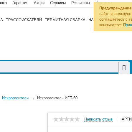
авка
Гарантия
Акции
Сервисы
Реквизиты
Контакты
Предупреждение
сайте используют
соглашаетесь с те
ТА
ТРАССОИСКАТЕЛИ
ТЕРМИТНАЯ СВАРКА
НАБОРЫ ИНСТРУМЕН
компьютере:
Прин
Искрогасители
Искрогаситель ИГП-50
Написать отзыв
АРТИ