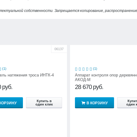
лектуальной собственности. Запрещается копирование, распространение 
06137
(1)
(1)
ель натяжения троса ИНТК-4
Аппарат контроля опор деревян
АКОД-М
0
руб.
28 670
руб.
Купить в
Купит
 КОРЗИНУ
В КОРЗИНУ
один клик
один 