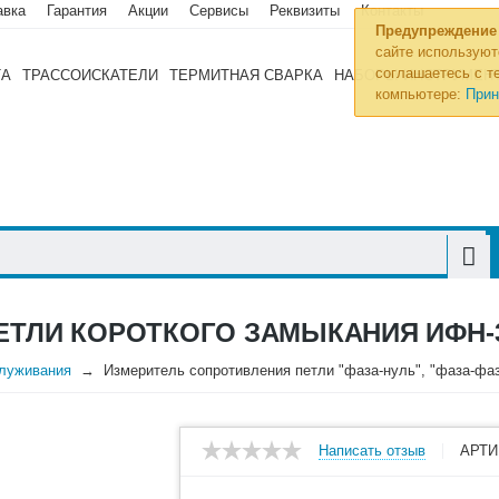
авка
Гарантия
Акции
Сервисы
Реквизиты
Контакты
Предупреждение
сайте используют
соглашаетесь с те
ТА
ТРАССОИСКАТЕЛИ
ТЕРМИТНАЯ СВАРКА
НАБОРЫ ИНСТРУМЕН
компьютере:
Прин
ЕТЛИ КОРОТКОГО ЗАМЫКАНИЯ ИФН-
служивания
Измеритель сопротивления петли "фаза-нуль", "фаза-фа
Написать отзыв
АРТИ