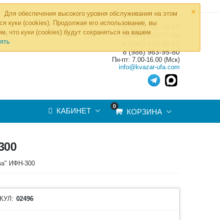
×
Для обеспечения высокого уровня обслуживания на этом
ся куки (cookies). Продолжая его использование, вы
8 (800) 700-19-50
»
м, что куки (cookies) будут сохраняться на вашем
ТОВ
8 (495) 255-77-08
ять
8 (347) 225-00-52
8 (986) 963-95-80
Пн-пт: 7.00-16.00 (Мск)
info@kvazar-ufa.com
0
КАБИНЕТ
КОРЗИНА
300
за" ИФН-300
КУЛ:
02496