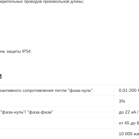
мерительных проводов произвольной длины;
ень защиты IP54.
И
еактивного сопротивления петли "фаза-нуль"
0,01-200
3%
"фаза-нуль"/ "фаза-фаза"
до 22 кА /
от 45 до 
10 000 и