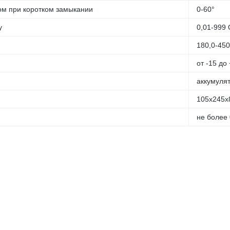
ом при коротком замыкании
0-60°
у
0,01-999
180,0-450
от -15 до
аккумулят
105х245х
не более 