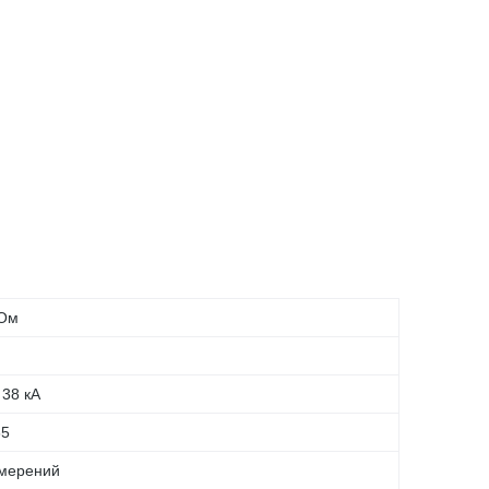
 Ом
 38 кА
65
змерений