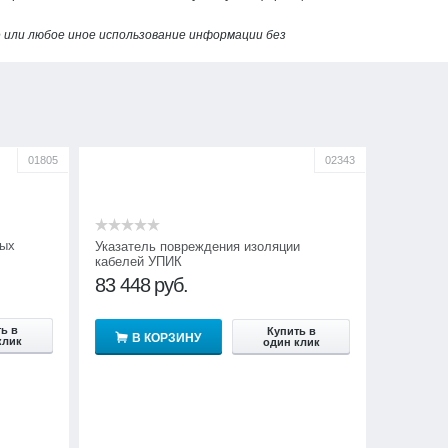
или любое иное использование информации без
01805
02343
ных
Указатель повреждения изоляции
кабелей УПИК
83 448
руб.
ь в
Купить в
В КОРЗИНУ
клик
один клик