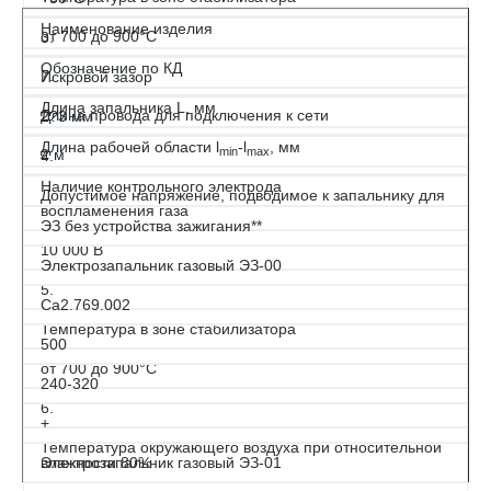
Наименование изделия
от 700 до 900°С
3.
Обозначение по КД
7.
Искровой зазор
Длина запальника L, мм
Длина провода для подключения к сети
2?3 мм
Длина рабочей области l
-l
, мм
min
max
2 м
4.
Наличие контрольного электрода
Допустимое напряжение, подводимое к запальнику для
воспламенения газа
ЭЗ без устройства зажигания**
10 000 В
Электрозапальник газовый ЭЗ-00
5.
Са2.769.002
Температура в зоне стабилизатора
500
от 700 до 900°С
240-320
6.
+
Температура окружающего воздуха при относительной
влажности 80%
Электрозапальник газовый ЭЗ-01