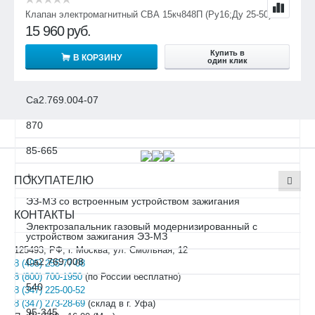
Клапан электромагнитный СВА 15кч848П (Ру16;Ду 25-50)
85-355
15 960
руб.
+
Купить в
В КОРЗИНУ
один клик
Электрозапальник газовый ЭЗ-Н-07
Са2.769.004-07
870
85-665
+
ПОКУПАТЕЛЮ
ЭЗ-МЗ со встроенным устройством зажигания
КОНТАКТЫ
Электрозапальник газовый модернизированный с
устройством зажигания ЭЗ-МЗ
125493, РФ, г. Москва, ул. Смольная, 12
Са2.769.008
8 (495) 255-77-08
8 (800) 700-1950
(по России бесплатно)
540
8 (347) 225-00-52
8 (347) 273-28-69
(склад в г. Уфа)
95-345