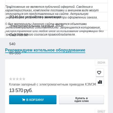
Предложение не является публичной офертой. Сведения о
+
характеристиках, комплекте поставки и внешнем виде могут
отличаться от представленных на сайте. Актуальную
ЭЗ-Н без устройства зажигания
информацию уточняйте у менеджера при оформлении заказа.
© Все материалы данного сайта являются объектами
Электрозапальник газовый ЭЗ-Н
интеллектуальной собственности. Запрещается копирование,
распространение или любое иное использование информации без
предварительного согласия правообладателя.
Са2.769.00
540
Рекомендуем котельное оборудование
85-355
—
00244
Электрозапальник газовый ЭЗ-Н-01
Са2.769.004-01
Клапан запорный с электромагнитным приводом КЗМЭФ
840
13 570
руб.
85-665
Купить в
В КОРЗИНУ
один клик
—
00927