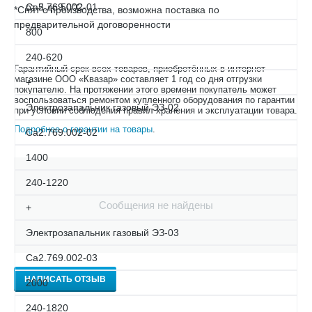
от 5 до 50°С
Са2.769.002-01
*Снят с производства, возможна поставка по
предварительной договоренности
800
240-620
Гарантийный срок всех товаров, приобретённых в интернет-
магазине ООО «Квазар» составляет 1 год со дня отгрузки
+
покупателю. На протяжении этого времени покупатель может
воспользоваться ремонтом купленного оборудования по гарантии
Электрозапальник газовый ЭЗ-02
при условии соблюдения правил хранения и эксплуатации товара.
Подробнее о гарантии на товары
.
Са2.769.002-02
1400
240-1220
Сообщения не найдены
+
Электрозапальник газовый ЭЗ-03
Са2.769.002-03
НАПИСАТЬ ОТЗЫВ
2000
240-1820