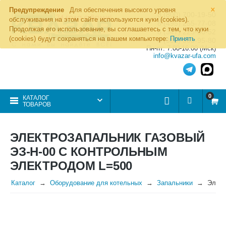
×
Предупреждение
Для обеспечения высокого уровня
8 (800) 700-19-50
обслуживания на этом сайте используются куки (cookies).
8 (495) 255-77-08
Продолжая его использование, вы соглашаетесь с тем, что куки
8 (347) 225-00-52
(cookies) будут сохраняться на вашем компьютере:
Принять
8 (986) 963-95-80
Пн-пт: 7.00-16.00 (Мск)
info@kvazar-ufa.com
0
КАТАЛОГ
ТОВАРОВ
ЭЛЕКТРОЗАПАЛЬНИК ГАЗОВЫЙ
ЭЗ-Н-00 С КОНТРОЛЬНЫМ
ЭЛЕКТРОДОМ L=500
Каталог
Оборудование для котельных
Запальники
Элект