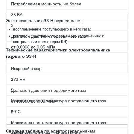
Потребляемая мощность, не более
35 ВА
Электрозапальник ЭЗ-Н осуществляет:
3.
воспламенение поступающего в него газа;
Диапазон давления подводимого газа
контроль собственного пламени (в исполнениях с
контрольным электродом КЭ).
от 0,0008 до 0,05 МПа
Технические характеристики электрозапальника
газового ЭЗ-Н
4.
Искровой зазор
2?3 мм
1.
5.
Диапазон давления подводимого газа
Максимальная температура поступающего газа
от 0,0008 до 0,05 МПа
50°С
2.
6.
Максимальная температура поступающего газа
Сводная таблица по электрозапальникам
Температура в зоне стабилизатора
+50°С