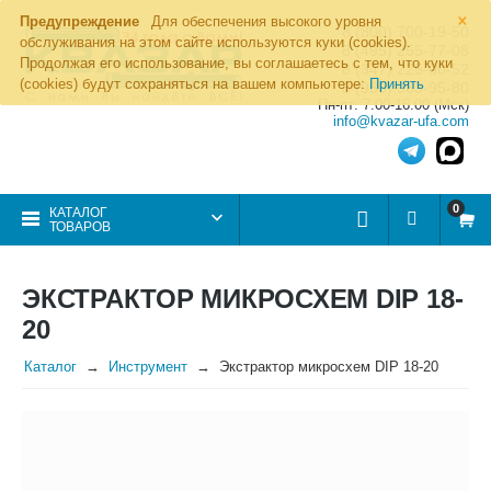
×
Предупреждение
Для обеспечения высокого уровня
8 (800) 700-19-50
обслуживания на этом сайте используются куки (cookies).
8 (495) 255-77-08
Продолжая его использование, вы соглашаетесь с тем, что куки
8 (347) 225-00-52
(cookies) будут сохраняться на вашем компьютере:
Принять
8 (986) 963-95-80
Пн-пт: 7.00-16.00 (Мск)
info@kvazar-ufa.com
0
КАТАЛОГ
ТОВАРОВ
ЭКСТРАКТОР МИКРОСХЕМ DIP 18-
20
Каталог
Инструмент
Экстрактор микросхем DIP 18-20