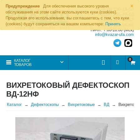
×
Предупреждение
Для обеспечения высокого уровня
8 (800) 700-19-50
обслуживания на этом сайте используются куки (cookies).
8 (495) 255-77-08
Продолжая его использование, вы соглашаетесь с тем, что куки
8 (347) 225-00-52
(cookies) будут сохраняться на вашем компьютере:
Принять
8 (986) 963-95-80
Пн-пт: 7.00-16.00 (Мск)
info@kvazar-ufa.com
0
КАТАЛОГ
ТОВАРОВ
ВИХРЕТОКОВЫЙ ДЕФЕКТОСКОП
ВД-12НФ
Каталог
Дефектоскопы
Вихретоковые
ВД
Вихретоко