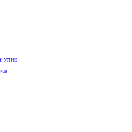
лей УПИК
одов