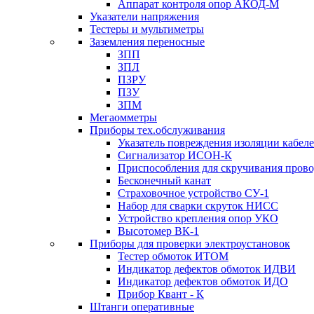
Аппарат контроля опор АКОД-М
Указатели напряжения
Тестеры и мультиметры
Заземления переносные
ЗПП
ЗПЛ
ПЗРУ
ПЗУ
ЗПМ
Мегаомметры
Приборы тех.обслуживания
Указатель повреждения изоляции кабе
Сигнализатор ИСОН-К
Приспособления для скручивания пров
Бесконечный канат
Страховочное устройство СУ-1
Набор для сварки скруток НИСС
Устройство крепления опор УКО
Высотомер ВК-1
Приборы для проверки электроустановок
Тестер обмоток ИТОМ
Индикатор дефектов обмоток ИДВИ
Индикатор дефектов обмоток ИДО
Прибор Квант - К
Штанги оперативные