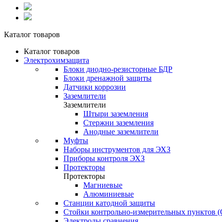
Каталог товаров
Каталог товаров
Электрохимзащита
Блоки диодно-резисторные БДР
Блоки дренажной защиты
Датчики коррозии
Заземлители
Заземлители
Штыри заземления
Стержни заземления
Анодные заземлители
Муфты
Наборы инструментов для ЭХЗ
Приборы контроля ЭХЗ
Протекторы
Протекторы
Магниевые
Алюминиевые
Станции катодной защиты
Стойки контрольно-измерительных пунктов 
Электроды сравнения