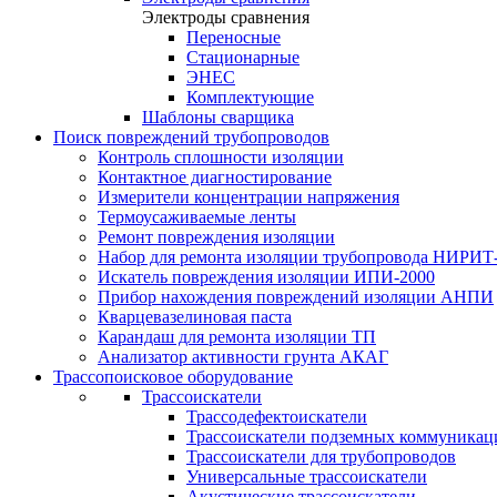
Электроды сравнения
Переносные
Стационарные
ЭНЕС
Комплектующие
Шаблоны сварщика
Поиск повреждений трубопроводов
Контроль сплошности изоляции
Контактное диагностирование
Измерители концентрации напряжения
Термоусаживаемые ленты
Ремонт повреждения изоляции
Набор для ремонта изоляции трубопровода НИРИТ
Искатель повреждения изоляции ИПИ-2000
Прибор нахождения повреждений изоляции АНПИ
Кварцевазелиновая паста
Карандаш для ремонта изоляции ТП
Анализатор активности грунта АКАГ
Трассопоисковое оборудование
Трассоискатели
Трассодефектоискатели
Трассоискатели подземных коммуникац
Трассоискатели для трубопроводов
Универсальные трассоискатели
Акустические трассоискатели