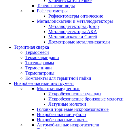
Кабелеискатели Fluke
Течеискатели воды
Рефлектометры
Рефлектометры оптические
Металлоискатели и металлодетекторы
Металлодетекторы Дозор
Металлодетекторы АКА
Металлоискатели Garrett
Досмотровые металлоискатели
Термитная сварка
Термосмеси
Термокарандаши
Тигель-формы
Термоспички
Термопатроны
Комплекты для термитной пайки
Искробезопасный инструмент
Молотки омедненные
Искробезопасные кувалды
Искробезопасные бронзовые молотки
Латунные молотки
Головки торцевые искробезопасные
Искробезопасное зубило
Искробезопасные лопаты
Автомобильные искрогасители