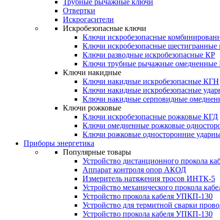
Трубные рычажные ключи
Отвертки
Искрогасители
Искробезопасные ключи
Ключи искробезопасные комбинирован
Ключи искробезопасные шестигранные
Ключи разводные искробезопасные КР
Ключи трубные рычажные омедненные
Ключи накидные
Ключи накидные искробезопасные КГН
Ключи накидные искробезопасные уда
Ключи накидные серповидные омеднен
Ключи рожковые
Ключи искробезопасные рожковые КГД
Ключи омедненные рожковые одностор
Ключи рожковые односторонние ударн
Приборы энергетика
Популярные товары
Устройство дистанционного прокола к
Аппарат контроля опор АКОД
Измеритель натяжения тросов ИНТК-5
Устройство механического прокола ка
Устройство прокола кабеля УПКП-130
Устройство для термитной сварки пров
Устройство прокола кабеля УПКП-130