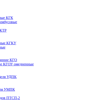
ные КГК
 имбусовые
 КТР
рные КГКУ
ные
онние КГО
ые КГОУ омедненные
абеля УДПК
беля УМПК
одов ПТСП-2