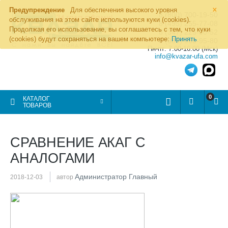
×
Предупреждение
Для обеспечения высокого уровня
8 (800) 700-19-50
обслуживания на этом сайте используются куки (cookies).
8 (495) 255-77-08
Продолжая его использование, вы соглашаетесь с тем, что куки
8 (347) 225-00-52
(cookies) будут сохраняться на вашем компьютере:
Принять
8 (986) 963-95-80
Пн-пт: 7.00-16.00 (Мск)
info@kvazar-ufa.com
0
КАТАЛОГ
ТОВАРОВ
СРАВНЕНИЕ АКАГ С
АНАЛОГАМИ
Администратор Главный
2018-12-03
автор