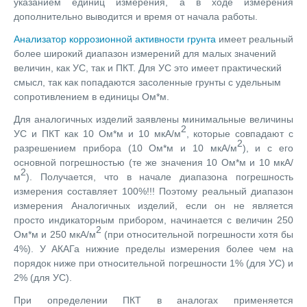
указанием единиц измерения, а в ходе измерения
дополнительно выводится и время от начала работы.
Анализатор коррозионной активности грунта
имеет реальный
более широкий диапазон измерений для малых значений
величин, как УС, так и ПКТ. Для УС это имеет практический
смысл, так как попадаются засоленные грунты с удельным
сопротивлением в единицы Ом*м.
Для аналогичных изделий заявлены минимальные величины
2
УС и ПКТ как 10 Ом*м и 10 мкА/м
, которые совпадают с
2
разрешением прибора (10 Ом*м и 10 мкА/м
), и с его
основной погрешностью (те же значения 10 Ом*м и 10 мкА/
2
м
). Получается, что в начале диапазона погрешность
измерения составляет 100%!!! Поэтому реальный диапазон
измерения Аналогичных изделий, если он не является
просто индикаторным прибором, начинается с величин 250
2
Ом*м и 250 мкА/м
(при относительной погрешности хотя бы
4%). У АКАГа нижние пределы измерения более чем на
порядок ниже при относительной погрешности 1% (для УС) и
2% (для УС).
При определении ПКТ в аналогах применяется