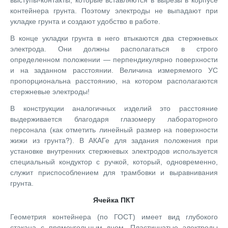
выступы-контакты, которые вставляются в вырезы в корпусе
контейнера грунта. Поэтому электроды не выпадают при
укладке грунта и создают удобство в работе.
В конце укладки грунта в него втыкаются два стержневых
электрода. Они должны располагаться в строго
определенном положении — перпендикулярно поверхности
и на заданном расстоянии. Величина измеряемого УС
пропорциональна расстоянию, на котором располагаются
стержневые электроды!
В конструкции аналогичных изделий это расстояние
выдерживается благодаря глазомеру лабораторного
персонала (как отметить линейный размер на поверхности
жижи из грунта?). В АКАГе для задания положения при
установке внутренних стержневых электродов используется
специальный кондуктор с ручкой, который, одновременно,
служит приспособлением для трамбовки и выравнивания
грунта.
Ячейка ПКТ
Геометрия контейнера (по ГОСТ) имеет вид глубокого
стакана с прямоугольным дном. Пластинчатые электроды