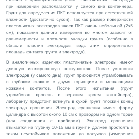
при измерении располагаются у самого дна контейнера.
Грунт для определения ПКТ используется при естественной
влажности (достаточно сухой). Так как размер поверхности
пластинчатых электродов ячеек ПКТ очень небольшой (2х5
см), показания данного измерения во многом зависят от
равномерности и плотности укладки грунта (особенно в
области пластин электродов, ведь этим определяется
площадь контакта грунта и электрода).
В аналогичных изделиях пластинчатые электроды имеют
длинную изолированную ножку-контакт. После установки
электродов (у самого дна), грунт приходится утрамбовывать
в глубоком стакане с двумя торчащими и мешающими
ножками контактов. После этого испытания (грунт
утрамбован вровень с верхним краем контейнера),
лаборанту предстоит воткнуть в сухой грунт плоский конец
электрода сравнения. Электрод сравнения имеет форму
цилиндра с высотой около 10 см с проводом на одном торце
(для соединения с прибором). Электрод сравнения
втыкается на глубину 10-15 мм в грунт и должен простоять в
таком неустойчивом положении до получаса (измерения