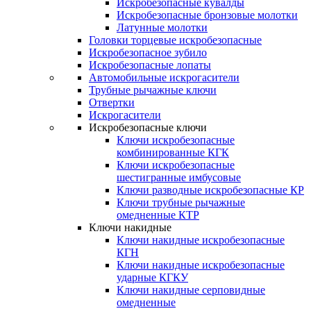
Искробезопасные кувалды
Искробезопасные бронзовые молотки
Латунные молотки
Головки торцевые искробезопасные
Искробезопасное зубило
Искробезопасные лопаты
Автомобильные искрогасители
Трубные рычажные ключи
Отвертки
Искрогасители
Искробезопасные ключи
Ключи искробезопасные
комбинированные КГК
Ключи искробезопасные
шестигранные имбусовые
Ключи разводные искробезопасные КР
Ключи трубные рычажные
омедненные КТР
Ключи накидные
Ключи накидные искробезопасные
КГН
Ключи накидные искробезопасные
ударные КГКУ
Ключи накидные серповидные
омедненные