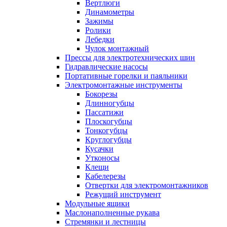
Вертлюги
Динамометры
Зажимы
Ролики
Лебедки
Чулок монтажный
Прессы для электротехнических шин
Гидравлические насосы
Портативные горелки и паяльники
Электромонтажные инструменты
Бокорезы
Длинногубцы
Пассатижи
Плоскогубцы
Тонкогубцы
Круглогубцы
Кусачки
Утконосы
Клещи
Кабелерезы
Отвертки для электромонтажников
Режущий инструмент
Модульные ящики
Маслонаполненные рукава
Стремянки и лестницы