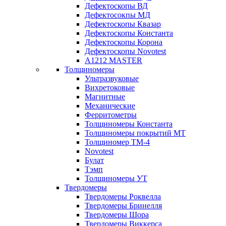
Дефектоскопы ВД
Дефектосокпы МД
Дефектоскопы Квазар
Дефектоскопы Константа
Дефектоскопы Корона
Дефектоскопы Novotest
А1212 MASTER
Толщиномеры
Ультразвуковые
Вихретоковые
Магнитные
Механические
Ферритометры
Толщиномеры Константа
Толщиномеры покрытий МТ
Толщиномер ТМ-4
Novotest
Булат
Тэмп
Толщиномеры УТ
Твердомеры
Твердомеры Роквелла
Твердомеры Бринелля
Твердомеры Шора
Твердомеры Виккерса