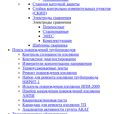
Станции катодной защиты
Стойки контрольно-измерительных пунктов
(СКИП)
Электроды сравнения
Электроды сравнения
Переносные
Стационарные
ЭНЕС
Комплектующие
Шаблоны сварщика
Поиск повреждений трубопроводов
Контроль сплошности изоляции
Контактное диагностирование
Измерители концентрации напряжения
Термоусаживаемые ленты
Ремонт повреждения изоляции
Набор для ремонта изоляции трубопровода
НИРИТ-1
Искатель повреждения изоляции ИПИ-2000
Прибор нахождения повреждений изоляции
АНПИ
Кварцевазелиновая паста
Карандаш для ремонта изоляции ТП
Анализатор активности грунта АКАГ
Трассопоисковое оборудование