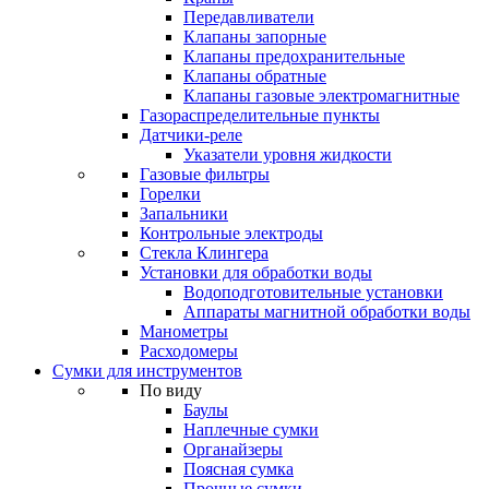
Передавливатели
Клапаны запорные
Клапаны предохранительные
Клапаны обратные
Клапаны газовые электромагнитные
Газораспределительные пункты
Датчики-реле
Указатели уровня жидкости
Газовые фильтры
Горелки
Запальники
Контрольные электроды
Стекла Клингера
Установки для обработки воды
Водоподготовительные установки
Аппараты магнитной обработки воды
Манометры
Расходомеры
Сумки для инструментов
По виду
Баулы
Наплечные сумки
Органайзеры
Поясная сумка
Прочные сумки