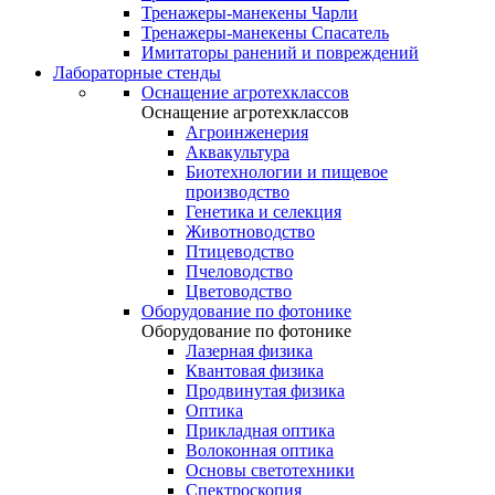
Тренажеры-манекены Чарли
Тренажеры-манекены Спасатель
Имитаторы ранений и повреждений
Лабораторные стенды
Оснащение агротехклассов
Оснащение агротехклассов
Агроинженерия
Аквакультура
Биотехнологии и пищевое
производство
Генетика и селекция
Животноводство
Птицеводство
Пчеловодство
Цветоводство
Оборудование по фотонике
Оборудование по фотонике
Лазерная физика
Квантовая физика
Продвинутая физика
Оптика
Прикладная оптика
Волоконная оптика
Основы светотехники
Спектроскопия