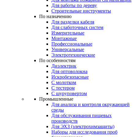
Для работы по дереву
Строительные инструменты
По назначению
Для разделки кабеля
Для слаботочных систем
Измерительные
Монтажные
Профессиональные
Универсальные
Электротехнические
По особенностям
Диэлектрик
Для оптоволокна
Искробезопасные
С молотком
С тестером
С шуруповертом
Промышленные
Для анализа и контроля окружающей
среды
Для обслуживания пищевых
производств
Для ЭХЗ (электрохимзащиты)
Наборы для исследования проб