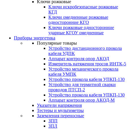
Ключи рожковые
Ключи искробезопасные рожковые
КГД
Ключи омедненные рожковые
односторонние КГО
Ключи рожковые односторонние
ударные КГОУ омедненные
Приборы энергетика
Популярные товары
Устройство дистанционного прокола
кабеля УДПК
Аппарат контроля опор АКОД
Измеритель натяжения тросов ИНТК-5
Устройство механического прокола
кабеля УМПК
Устройство прокола кабеля УПКП-130
Устройство для термитной сварки
проводов ПТСП-2
Устройство прокола кабеля УПКП-130
Аппарат контроля опор АКОД-М
Указатели напряжения
Тестеры и мультиметры
Заземления переносные
ЗПП
ЗПЛ