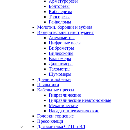
Арматурорезы
Болторезы
Кабелерезы
Тросорезы
Гайколомы
Молотки, бородки и зубила
Измерительный инструмент
Анемометры
Цифровые весы
Виброметры
Видеоскопы
Влагомеры
Дальномера
Тахометры
Шумомеры
Дрели и лобзики
Паяльники
Кабельные прессы
Гидравлические
Гидравлические неавтономные
Механические
Насадки пневматические
Головки торцевые
Пресс-клещи
Для монтажа СИП и ВЛ