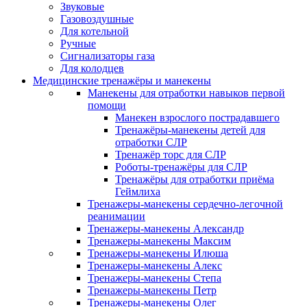
Звуковые
Газовоздушные
Для котельной
Ручные
Сигнализаторы газа
Для колодцев
Медицинские тренажёры и манекены
Манекены для отработки навыков первой
помощи
Манекен взрослого пострадавшего
Тренажёры-манекены детей для
отработки СЛР
Тренажёр торс для СЛР
Роботы-тренажёры для СЛР
Тренажёры для отработки приёма
Геймлиха
Тренажеры-манекены сердечно-легочной
реанимации
Тренажеры-манекены Александр
Тренажеры-манекены Максим
Тренажеры-манекены Илюша
Тренажеры-манекены Алекс
Тренажеры-манекены Степа
Тренажеры-манекены Петр
Тренажеры-манекены Олег