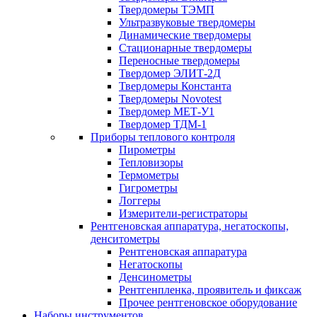
Твердомеры ТЭМП
Ультразвуковые твердомеры
Динамические твердомеры
Стационарные твердомеры
Переносные твердомеры
Твердомер ЭЛИТ-2Д
Твердомеры Константа
Твердомеры Novotest
Твердомер МЕТ-У1
Твердомер ТДМ-1
Приборы теплового контроля
Пирометры
Тепловизоры
Термометры
Гигрометры
Логгеры
Измерители-регистраторы
Рентгеновская аппаратура, негатоскопы,
денситометры
Рентгеновская аппаратура
Негатоскопы
Денсинометры
Рентгенпленка, проявитель и фиксаж
Прочее рентгеновское оборудование
Наборы инструментов