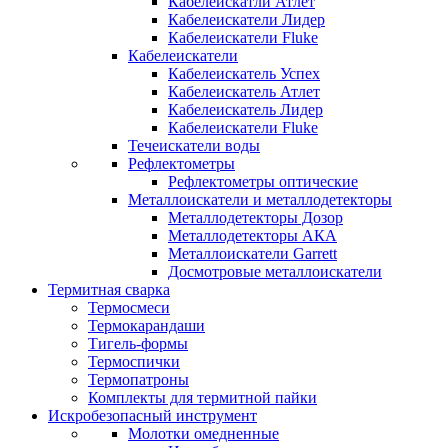
Кабелеискатли Атлет
Кабелеискатели Лидер
Кабелеискатели Fluke
Кабелеискатели
Кабелеискатель Успех
Кабелеискатель Атлет
Кабелеискатель Лидер
Кабелеискатели Fluke
Течеискатели воды
Рефлектометры
Рефлектометры оптические
Металлоискатели и металлодетекторы
Металлодетекторы Дозор
Металлодетекторы АКА
Металлоискатели Garrett
Досмотровые металлоискатели
Термитная сварка
Термосмеси
Термокарандаши
Тигель-формы
Термоспички
Термопатроны
Комплекты для термитной пайки
Искробезопасный инструмент
Молотки омедненные