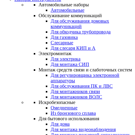
Автомобильные наборы
Автомобильные
Обслуживание коммуникаций
Для обслуживания домовых
коммуникаций
Для обходчика трубопровода
Для газовика
Слесарные
Для слесаря КИП и А
Электромонтаж
Для электрика
Для монтажа СИП
Монтаж средств связи и слаботочных систем
Для регулировщика электронной
аппаратуры
Для обслуживания ПК и ЛВС
Для монтажников связи
Для монтажников ВОЛС
Искробезопасные
Омедненные
Из бронзового сплава
Для бытового использования
Для дома
Для монтажа видеонаблюдения
Для монтажа пожарной сигнализации