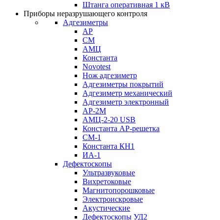
Штанга оперативная 1 кВ
Приборы неразрушающего контроля
Адгезиметры
АР
СМ
АМЦ
Константа
Novotest
Нож адгезиметр
Адгезиметры покрытий
Адгезиметр механический
Адгезиметр электронный
АР-2М
АМЦ-2-20 USB
Константа АР-решетка
СМ-1
Константа КН1
ИА-1
Дефектоскопы
Ультразвуковые
Вихретоковые
Магнитопорошковые
Электроискровые
Акустические
Дефектоскопы УД2