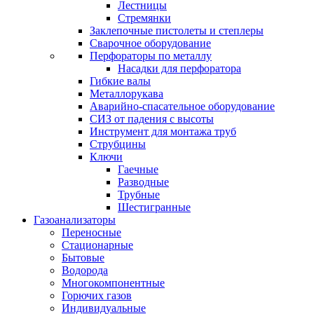
Лестницы
Стремянки
Заклепочные пистолеты и степлеры
Сварочное оборудование
Перфораторы по металлу
Насадки для перфоратора
Гибкие валы
Металлорукава
Аварийно-спасательное оборудование
СИЗ от падения с высоты
Инструмент для монтажа труб
Струбцины
Ключи
Гаечные
Разводные
Трубные
Шестигранные
Газоанализаторы
Переносные
Стационарные
Бытовые
Водорода
Многокомпонентные
Горючих газов
Индивидуальные