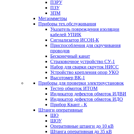
ПЗРУ
ПЗУ
ЗПМ
Мегаомметры
Приборы тех.обслуживания
Указатель повреждения изоляции
кабелей УПИК
Сигнализатор ИСОН-К
Приспособления для скручивания
проводов
Бесконечный канат
Страховочное устройство СУ-1
Набор для сварки скруток НИСС
Устройство крепления опор УКО
Высотомер ВК-1
Приборы для проверки электроустановок
Тестер обмоток ИТОМ
Индикатор дефектов обмоток ИДВИ
Индикатор дефектов обмоток ИДО
Прибор Квант - К
Штанги оперативные
ШО
ШОУ
Оперативные штанги до 10 кВ
Штанга оперативная до 35 кВ