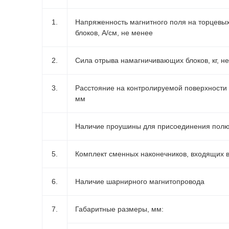
1.
Напряженность магнитного поля на торцевы
блоков, А/см, не менее
2.
Сила отрыва намагничивающих блоков, кг, н
3.
Расстояние на контролируемой поверхности
мм
Наличие проушины для присоединения полю
5.
Комплект сменных наконечников, входящих в
6.
Наличие шарнирного магнитопровода
7.
Габаритные размеры, мм: