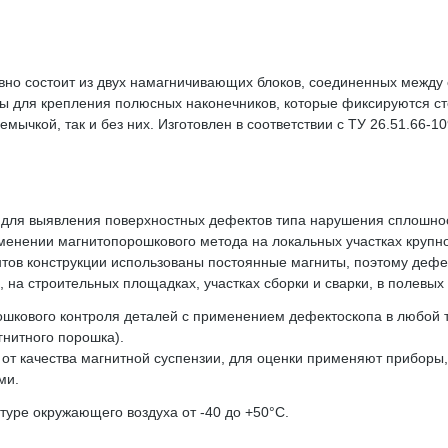
ивно состоит из двух намагничивающих блоков, соединенных межд
 для крепления полюсных наконечников, которые фиксируются с
мычкой, так и без них. Изготовлен в соответствии с ТУ 26.51.66-1
для выявления поверхностных дефектов типа нарушения сплошнос
енении магнитопорошкового метода на локальных участках крупно
тов конструкции использованы постоянные магниты, поэтому дефек
на строительных площадках, участках сборки и сварки, в полевых 
шкового контроля деталей с применением дефектоскопа в любой т
нитного порошка).
 от качества магнитной суспензии, для оценки применяют приборы
ами.
уре окружающего воздуха от -40 до +50°С.