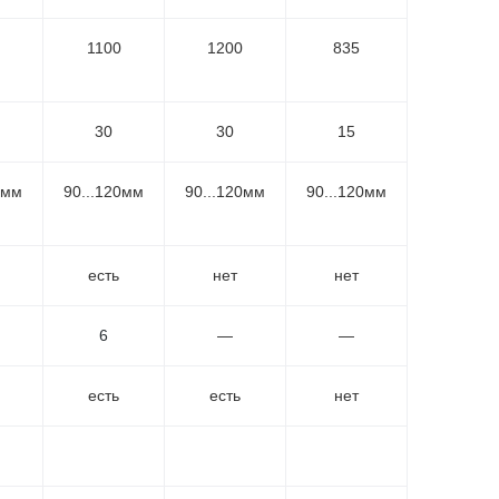
1100
1200
835
30
30
15
0мм
90...120мм
90...120мм
90...120мм
есть
нет
нет
6
—
—
есть
есть
нет