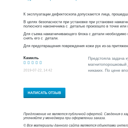
К эксплуатации дефектоскопа допускаются лица, прошедши
В целях безопасности при установке при установке намагн
полюсного наконечника с деталью произошло в точке или п
Для съема намагничивающего блока с детали необходимо н
снять его с детали.
Для предотвращения повреждения кожи рук из-за притяже
Камиль
Предстояла задача к
магнитопорошковый д
никаких. По цене вп
2019-07-22, 14:42
НАПИСАТЬ ОТЗЫВ
Предложение не является публичной офертой. Сведения о х
уточняйте у менеджера при оформлении заказа.
© Все материалы данного сайта являются объектами интел