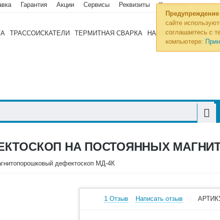
авка
Гарантия
Акции
Сервисы
Реквизиты
Контакты
Предупреждение
сайте используют
соглашаетесь с те
ТА
ТРАССОИСКАТЕЛИ
ТЕРМИТНАЯ СВАРКА
НАБОРЫ ИНСТРУМЕН
компьютере:
Прин
КТОСКОП НА ПОСТОЯННЫХ МАГНИТ
гнитопорошковый дефектоскоп МД-4К
1 Отзыв
Написать отзыв
АРТИК