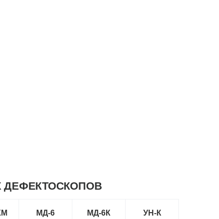
Х ДЕФЕКТОСКОПОВ
КМ
МД-6
МД-6К
УН-К