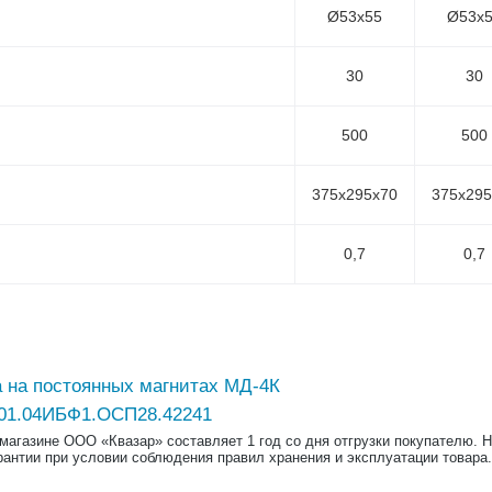
Ø53х55
Ø53х
30
30
500
500
375х295х70
375х295
0,7
0,7
 на постоянных магнитах МД-4К
01.04ИБФ1.ОСП28.42241
-магазине ООО «Квазар» составляет 1 год со дня отгрузки покупателю. 
рантии при условии соблюдения правил хранения и эксплуатации товара.