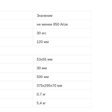
Значение
не менее 850 А/см
30 кгс
120 мм
53х55 мм
30 мм
500 мм
375х295х70 мм
0,7 кг
5,4 кг