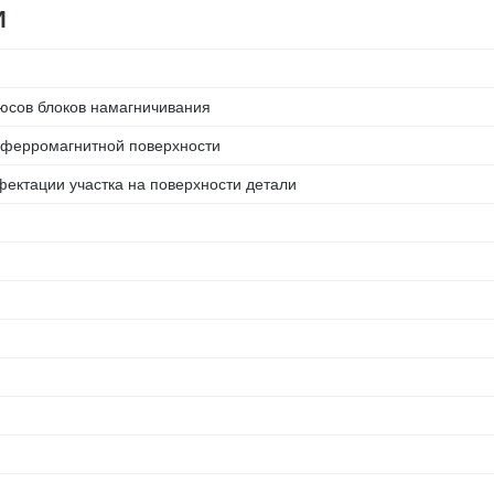
И
юсов блоков намагничивания
т ферромагнитной поверхности
ектации участка на поверхности детали