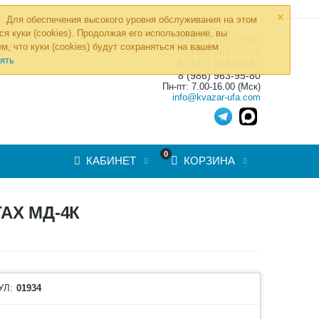
×
Для обеспечения высокого уровня обслуживания на этом
ся куки (cookies). Продолжая его использование, вы
8 (800) 700-19-50
»
м, что куки (cookies) будут сохраняться на вашем
ТОВ
8 (495) 255-77-08
ять
8 (347) 225-00-52
8 (986) 963-95-80
Пн-пт: 7.00-16.00 (Мск)
info@kvazar-ufa.com
0
КАБИНЕТ
КОРЗИНА
АХ МД-4К
УЛ:
01934