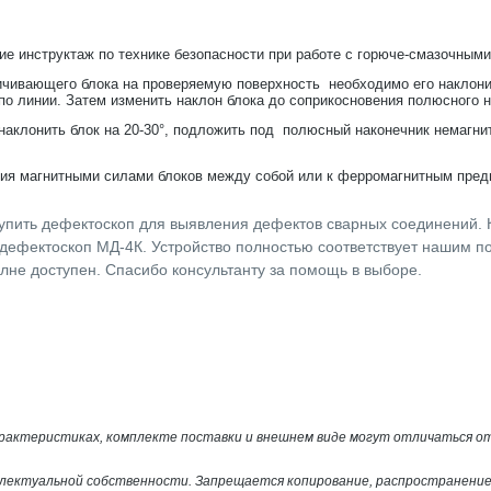
е инструктаж по технике безопасности при работе с горюче-смазочным
ичивающего блока на проверяемую поверхность необходимо его наклонит
о линии. Затем изменить наклон блока до соприкосновения полюсного на
аклонить блок на 20-30°, подложить под полюсный наконечник немагнит
ния магнитными силами блоков между собой или к ферромагнитным пред
упить дефектоскоп для выявления дефектов сварных соединений. 
ефектоскоп МД-4К. Устройство полностью соответствует нашим п
олне доступен. Спасибо консультанту за помощь в выборе.
арактеристиках, комплекте поставки и внешнем виде могут отличаться 
лектуальной собственности. Запрещается копирование, распространение 