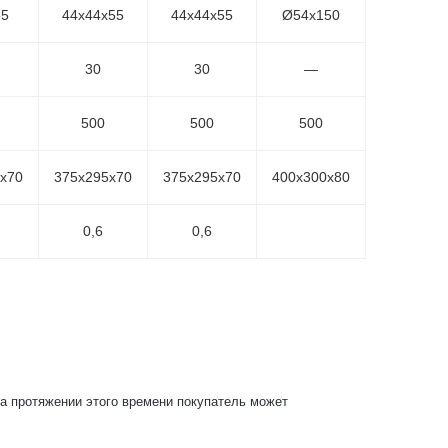
55
44х44х55
44х44х55
Ø54х150
30
30
—
500
500
500
х70
375х295х70
375х295х70
400х300х80
0,6
0,6
На протяжении этого времени покупатель может