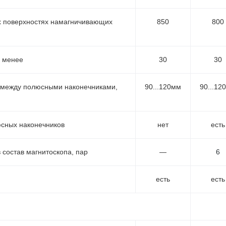
х поверхностях намагничивающих
850
800
е менее
30
30
 между полюсными наконечниками,
90...120мм
90...12
сных наконечников
нет
есть
 состав магнитоскопа, пар
—
6
есть
есть