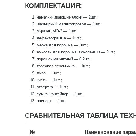
КОМПЛЕКТАЦИЯ:
намагничивающие блоки — 2шт.;
шарнирный магнитопровод — 1шт.;
образец МО-3 — 1шт.;
дефектограмма — 1шт.;
мерка для порошка — 1шт.;
емкость для порошка и суспензии — 2шт.;
порошок магнитный — 0,2 кг;
тросовая перемычка — 1шт.;
лупа — 1шт.;
кисть — 1шт.;
отвертка — 1шт.;
сумка–контейнер — 1шт.;
паспорт — 1шт.
СРАВНИТЕЛЬНАЯ ТАБЛИЦА ТЕХ
№
Наименование парам