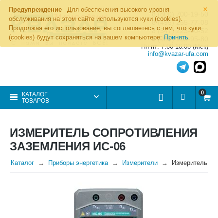
×
Предупреждение
Для обеспечения высокого уровня
8 (800) 700-19-50
обслуживания на этом сайте используются куки (cookies).
8 (495) 255-77-08
Продолжая его использование, вы соглашаетесь с тем, что куки
8 (347) 225-00-52
(cookies) будут сохраняться на вашем компьютере:
Принять
8 (986) 963-95-80
Пн-пт: 7.00-16.00 (Мск)
info@kvazar-ufa.com
0
КАТАЛОГ
ТОВАРОВ
ИЗМЕРИТЕЛЬ СОПРОТИВЛЕНИЯ
ЗАЗЕМЛЕНИЯ ИС-06
Каталог
Приборы энергетика
Измерители
Измеритель со