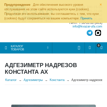
×
Предупреждение
Для обеспечения высокого уровня
8 (800) 700-19-50
обслуживания на этом сайте используются куки (cookies).
8 (495) 255-77-08
Продолжая его использование, вы соглашаетесь с тем, что куки
8 (347) 225-00-52
(cookies) будут сохраняться на вашем компьютере:
Принять
8 (986) 963-95-80
Пн-пт: 7.00-16.00 (Мск)
info@kvazar-ufa.com
0
КАТАЛОГ
ТОВАРОВ
АДГЕЗИМЕТР НАДРЕЗОВ
КОНСТАНТА АХ
Каталог
Адгезиметры
Константа
Адгезиметр надрезов К