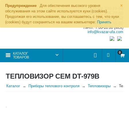
×
Предупреждение
Для обеспечения высокого уровня
8 (800) 700-19-50
обслуживания на этом сайте используются куки (cookies).
8 (495) 255-77-08
Продолжая его использование, вы соглашаетесь с тем, что куки
8 (347) 225-00-52
(cookies) будут сохраняться на вашем компьютере:
Принять
8 (986) 963-95-80
Пн-пт: 7.00-16.00 (Мск)
info@kvazar-ufa.com
0
КАТАЛОГ
ТОВАРОВ
ТЕПЛОВИЗОР CEM DT-979B
Каталог
Приборы теплового контроля
Тепловизоры
Тепл