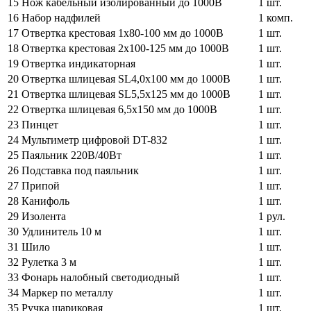
15
Нож кабельный изолированный до 1000В
1 шт.
16
Набор надфилей
1 комп.
17
Отвертка крестовая 1х80-100 мм до 1000В
1 шт.
18
Отвертка крестовая 2x100-125 мм до 1000В
1 шт.
19
Отвертка индикаторная
1 шт.
20
Отвертка шлицевая SL4,0х100 мм до 1000В
1 шт.
21
Отвертка шлицевая SL5,5х125 мм до 1000В
1 шт.
22
Отвертка шлицевая 6,5х150 мм до 1000В
1 шт.
23
Пинцет
1 шт.
24
Мультиметр цифровой DT-832
1 шт.
25
Паяльник 220В/40Вт
1 шт.
26
Подставка под паяльник
1 шт.
27
Припой
1 шт.
28
Канифоль
1 шт.
29
Изолента
1 рул.
30
Удлинитель 10 м
1 шт.
31
Шило
1 шт.
32
Рулетка 3 м
1 шт.
33
Фонарь налобный светодиодный
1 шт.
34
Маркер по металлу
1 шт.
35
Ручка шариковая
1 шт.