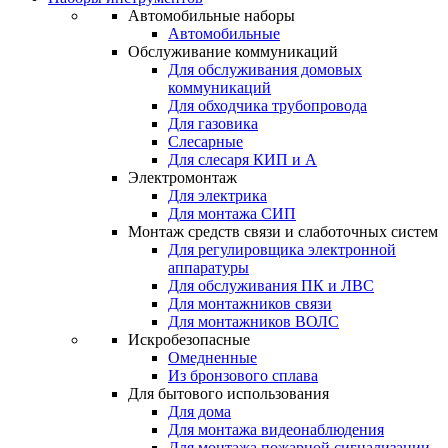
Автомобильные наборы
Автомобильные
Обслуживание коммуникаций
Для обслуживания домовых
коммуникаций
Для обходчика трубопровода
Для газовика
Слесарные
Для слесаря КИП и А
Электромонтаж
Для электрика
Для монтажа СИП
Монтаж средств связи и слаботочных систем
Для регулировщика электронной
аппаратуры
Для обслуживания ПК и ЛВС
Для монтажников связи
Для монтажников ВОЛС
Искробезопасные
Омедненные
Из бронзового сплава
Для бытового использования
Для дома
Для монтажа видеонаблюдения
Для монтажа пожарной сигнализации