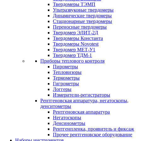
Твердомеры ТЭМП
Ультразвуковые твердомеры
Динамические твердомеры
Стационарные твердомеры
Переносные твердомеры
Твердомер ЭЛИТ-2Д
Твердомеры Константа
Твердомеры Novotest
Твердомер МЕТ-У1
Твердомер ТДМ-1
Приборы теплового контроля
Пирометры
Тепловизоры
Термометры
Гигрометры
Логгеры
Измерители-регистраторы
Рентгеновская аппаратура, негатоскопы,
денситометры
Рентгеновская аппаратура
Негатоскопы
Денсинометры
Рентгенпленка, проявитель и фиксаж
Прочее рентгеновское оборудование
Наборы инструментов