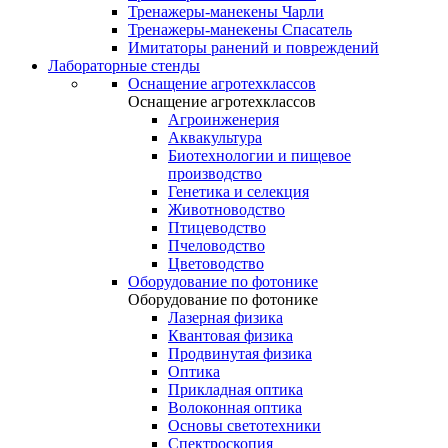
Тренажеры-манекены Чарли
Тренажеры-манекены Спасатель
Имитаторы ранений и повреждений
Лабораторные стенды
Оснащение агротехклассов
Оснащение агротехклассов
Агроинженерия
Аквакультура
Биотехнологии и пищевое
производство
Генетика и селекция
Животноводство
Птицеводство
Пчеловодство
Цветоводство
Оборудование по фотонике
Оборудование по фотонике
Лазерная физика
Квантовая физика
Продвинутая физика
Оптика
Прикладная оптика
Волоконная оптика
Основы светотехники
Спектроскопия