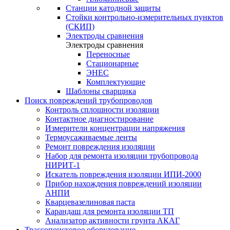
Станции катодной защиты
Стойки контрольно-измерительных пунктов
(СКИП)
Электроды сравнения
Электроды сравнения
Переносные
Стационарные
ЭНЕС
Комплектующие
Шаблоны сварщика
Поиск повреждений трубопроводов
Контроль сплошности изоляции
Контактное диагностирование
Измерители концентрации напряжения
Термоусаживаемые ленты
Ремонт повреждения изоляции
Набор для ремонта изоляции трубопровода
НИРИТ-1
Искатель повреждения изоляции ИПИ-2000
Прибор нахождения повреждений изоляции
АНПИ
Кварцевазелиновая паста
Карандаш для ремонта изоляции ТП
Анализатор активности грунта АКАГ
Трассопоисковое оборудование