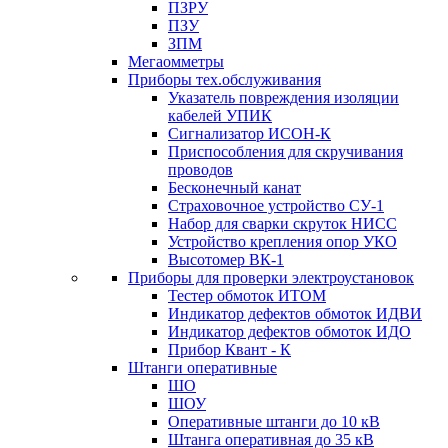
ПЗРУ
ПЗУ
ЗПМ
Мегаомметры
Приборы тех.обслуживания
Указатель повреждения изоляции
кабелей УПИК
Сигнализатор ИСОН-К
Приспособления для скручивания
проводов
Бесконечный канат
Страховочное устройство СУ-1
Набор для сварки скруток НИСС
Устройство крепления опор УКО
Высотомер ВК-1
Приборы для проверки электроустановок
Тестер обмоток ИТОМ
Индикатор дефектов обмоток ИДВИ
Индикатор дефектов обмоток ИДО
Прибор Квант - К
Штанги оперативные
ШО
ШОУ
Оперативные штанги до 10 кВ
Штанга оперативная до 35 кВ