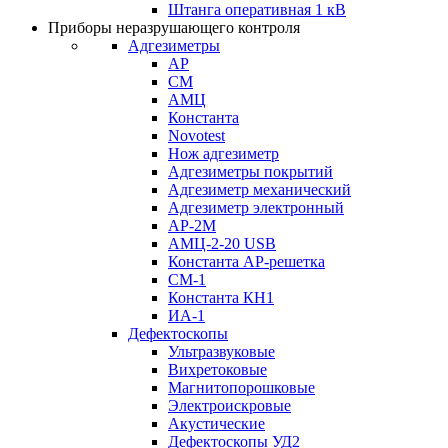
Штанга оперативная 1 кВ
Приборы неразрушающего контроля
Адгезиметры
АР
СМ
АМЦ
Константа
Novotest
Нож адгезиметр
Адгезиметры покрытий
Адгезиметр механический
Адгезиметр электронный
АР-2М
АМЦ-2-20 USB
Константа АР-решетка
СМ-1
Константа КН1
ИА-1
Дефектоскопы
Ультразвуковые
Вихретоковые
Магнитопорошковые
Электроискровые
Акустические
Дефектоскопы УД2