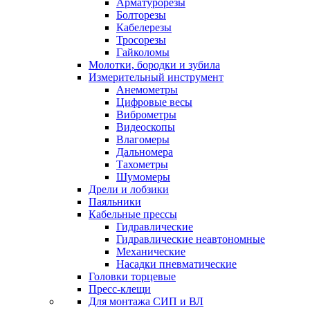
Арматурорезы
Болторезы
Кабелерезы
Тросорезы
Гайколомы
Молотки, бородки и зубила
Измерительный инструмент
Анемометры
Цифровые весы
Виброметры
Видеоскопы
Влагомеры
Дальномера
Тахометры
Шумомеры
Дрели и лобзики
Паяльники
Кабельные прессы
Гидравлические
Гидравлические неавтономные
Механические
Насадки пневматические
Головки торцевые
Пресс-клещи
Для монтажа СИП и ВЛ