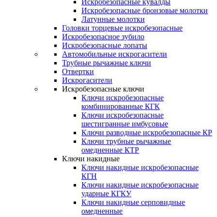
Искробезопасные кувалды
Искробезопасные бронзовые молотки
Латунные молотки
Головки торцевые искробезопасные
Искробезопасное зубило
Искробезопасные лопаты
Автомобильные искрогасители
Трубные рычажные ключи
Отвертки
Искрогасители
Искробезопасные ключи
Ключи искробезопасные
комбинированные КГК
Ключи искробезопасные
шестигранные имбусовые
Ключи разводные искробезопасные КР
Ключи трубные рычажные
омедненные КТР
Ключи накидные
Ключи накидные искробезопасные
КГН
Ключи накидные искробезопасные
ударные КГКУ
Ключи накидные серповидные
омедненные