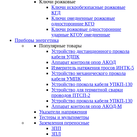
Ключи рожковые
Ключи искробезопасные рожковые
КГД
Ключи омедненные рожковые
односторонние КГО
Ключи рожковые односторонние
ударные КГОУ омедненные
Приборы энергетика
Популярные товары
Устройство дистанционного прокола
кабеля УДПК
Аппарат контроля опор АКОД
Измеритель натяжения тросов ИНТК-5
Устройство механического прокола
кабеля УМПК
Устройство прокола кабеля УПКП-130
Устройство для термитной сварки
проводов ПТСП-2
Устройство прокола кабеля УПКП-130
Аппарат контроля опор АКОД-М
Указатели напряжения
Тестеры и мультиметры
Заземления переносные
ЗПП
ЗПЛ