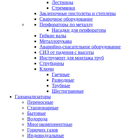
Лестницы
Стремянки
Заклепочные пистолеты и степлеры
Сварочное оборудование
Перфораторы по металлу
Насадки для перфоратора
Гибкие валы
Металлорукава
Аварийно-спасательное оборудование
СИЗ от падения с высоты
Инструмент для монтажа труб
Струбцины
Ключи
Гаечные
Разводные
Трубные
Шестигранные
Газоанализаторы
Переносные
Стационарные
Бытовые
Водорода
Многокомпонентные
Горючих газов
Индивидуальные