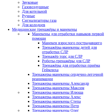
Звуковые
Газовоздушные
Для котельной
Ручные
Сигнализаторы газа
Для колодцев
Медицинские тренажёры и манекены
Манекены для отработки навыков первой
помощи
Манекен взрослого пострадавшего
Тренажёры-манекены детей для
отработки СЛР
Тренажёр торс для СЛР
Роботы-тренажёры для СЛР
Тренажёры для отработки приёма
Геймлиха
Тренажеры-манекены сердечно-легочной
реанимации
Тренажеры-манекены Александр
Тренажеры-манекены Максим
Тренажеры-манекены Илюша
Тренажеры-манекены Алекс
Тренажеры-манекены Степа
Тренажеры-манекены Петр
Тренажеры-манекены Олег