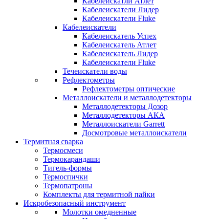
Кабелеискатли Атлет
Кабелеискатели Лидер
Кабелеискатели Fluke
Кабелеискатели
Кабелеискатель Успех
Кабелеискатель Атлет
Кабелеискатель Лидер
Кабелеискатели Fluke
Течеискатели воды
Рефлектометры
Рефлектометры оптические
Металлоискатели и металлодетекторы
Металлодетекторы Дозор
Металлодетекторы АКА
Металлоискатели Garrett
Досмотровые металлоискатели
Термитная сварка
Термосмеси
Термокарандаши
Тигель-формы
Термоспички
Термопатроны
Комплекты для термитной пайки
Искробезопасный инструмент
Молотки омедненные