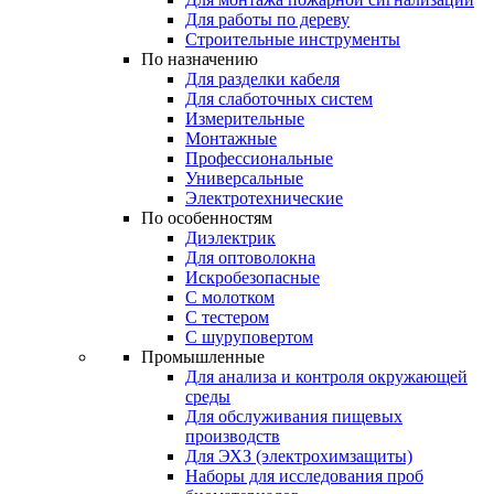
Для работы по дереву
Строительные инструменты
По назначению
Для разделки кабеля
Для слаботочных систем
Измерительные
Монтажные
Профессиональные
Универсальные
Электротехнические
По особенностям
Диэлектрик
Для оптоволокна
Искробезопасные
С молотком
С тестером
С шуруповертом
Промышленные
Для анализа и контроля окружающей
среды
Для обслуживания пищевых
производств
Для ЭХЗ (электрохимзащиты)
Наборы для исследования проб