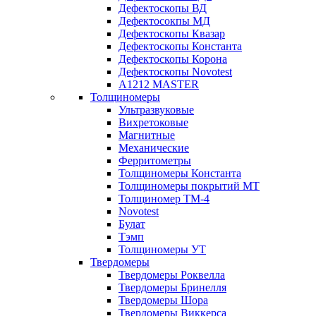
Дефектоскопы ВД
Дефектосокпы МД
Дефектоскопы Квазар
Дефектоскопы Константа
Дефектоскопы Корона
Дефектоскопы Novotest
А1212 MASTER
Толщиномеры
Ультразвуковые
Вихретоковые
Магнитные
Механические
Ферритометры
Толщиномеры Константа
Толщиномеры покрытий МТ
Толщиномер ТМ-4
Novotest
Булат
Тэмп
Толщиномеры УТ
Твердомеры
Твердомеры Роквелла
Твердомеры Бринелля
Твердомеры Шора
Твердомеры Виккерса