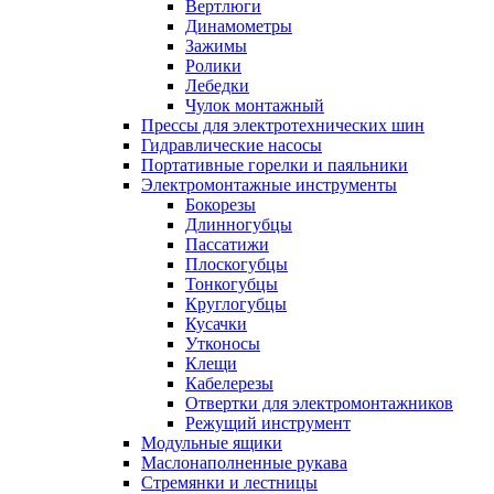
Вертлюги
Динамометры
Зажимы
Ролики
Лебедки
Чулок монтажный
Прессы для электротехнических шин
Гидравлические насосы
Портативные горелки и паяльники
Электромонтажные инструменты
Бокорезы
Длинногубцы
Пассатижи
Плоскогубцы
Тонкогубцы
Круглогубцы
Кусачки
Утконосы
Клещи
Кабелерезы
Отвертки для электромонтажников
Режущий инструмент
Модульные ящики
Маслонаполненные рукава
Стремянки и лестницы