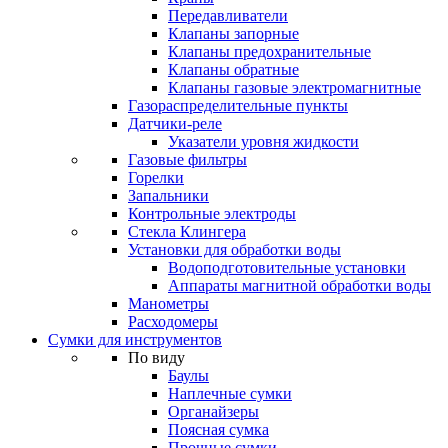
Передавливатели
Клапаны запорные
Клапаны предохранительные
Клапаны обратные
Клапаны газовые электромагнитные
Газораспределительные пункты
Датчики-реле
Указатели уровня жидкости
Газовые фильтры
Горелки
Запальники
Контрольные электроды
Стекла Клингера
Установки для обработки воды
Водоподготовительные установки
Аппараты магнитной обработки воды
Манометры
Расходомеры
Сумки для инструментов
По виду
Баулы
Наплечные сумки
Органайзеры
Поясная сумка
Прочные сумки