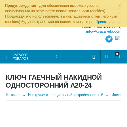
×
Предупреждение
Для обеспечения высокого уровня
8 (800) 700-19-50
обслуживания на этом сайте используются куки (cookies).
8 (495) 255-77-08
Продолжая его использование, вы соглашаетесь с тем, что куки
8 (347) 225-00-52
(cookies) будут сохраняться на вашем компьютере:
Принять
8 (986) 963-95-80
Пн-пт: 7.00-16.00 (Мск)
info@kvazar-ufa.com
0
КАТАЛОГ
ТОВАРОВ
КЛЮЧ ГАЕЧНЫЙ НАКИДНОЙ
ОДНОСТОРОННИЙ А20-24
Каталог
Инструмент специальный искробезопасный
Инструме