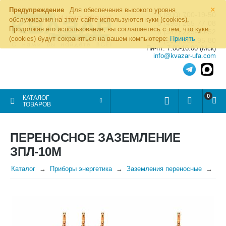
×
Предупреждение
Для обеспечения высокого уровня
8 (800) 700-19-50
обслуживания на этом сайте используются куки (cookies).
8 (495) 255-77-08
Продолжая его использование, вы соглашаетесь с тем, что куки
8 (347) 225-00-52
(cookies) будут сохраняться на вашем компьютере:
Принять
8 (986) 963-95-80
Пн-пт: 7.00-16.00 (Мск)
info@kvazar-ufa.com
0
КАТАЛОГ
ТОВАРОВ
ПЕРЕНОСНОЕ ЗАЗЕМЛЕНИЕ
ЗПЛ-10М
Каталог
Приборы энергетика
Заземления переносные
Пе