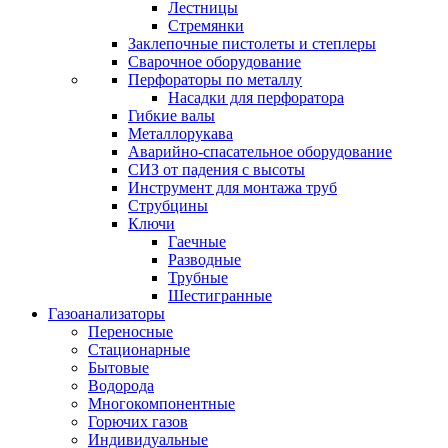
Лестницы
Стремянки
Заклепочные пистолеты и степлеры
Сварочное оборудование
Перфораторы по металлу
Насадки для перфоратора
Гибкие валы
Металлорукава
Аварийно-спасательное оборудование
СИЗ от падения с высоты
Инструмент для монтажа труб
Струбцины
Ключи
Гаечные
Разводные
Трубные
Шестигранные
Газоанализаторы
Переносные
Стационарные
Бытовые
Водорода
Многокомпонентные
Горючих газов
Индивидуальные