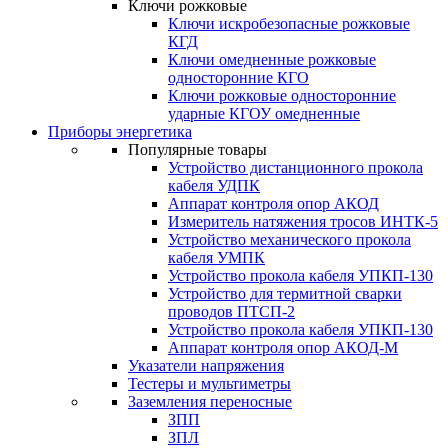
Ключи рожковые
Ключи искробезопасные рожковые
КГД
Ключи омедненные рожковые
односторонние КГО
Ключи рожковые односторонние
ударные КГОУ омедненные
Приборы энергетика
Популярные товары
Устройство дистанционного прокола
кабеля УДПК
Аппарат контроля опор АКОД
Измеритель натяжения тросов ИНТК-5
Устройство механического прокола
кабеля УМПК
Устройство прокола кабеля УПКП-130
Устройство для термитной сварки
проводов ПТСП-2
Устройство прокола кабеля УПКП-130
Аппарат контроля опор АКОД-М
Указатели напряжения
Тестеры и мультиметры
Заземления переносные
ЗПП
ЗПЛ