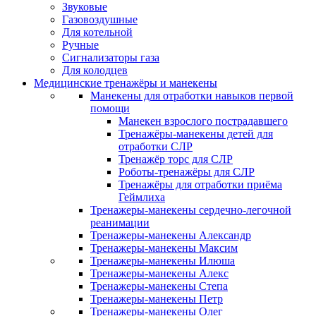
Звуковые
Газовоздушные
Для котельной
Ручные
Сигнализаторы газа
Для колодцев
Медицинские тренажёры и манекены
Манекены для отработки навыков первой
помощи
Манекен взрослого пострадавшего
Тренажёры-манекены детей для
отработки СЛР
Тренажёр торс для СЛР
Роботы-тренажёры для СЛР
Тренажёры для отработки приёма
Геймлиха
Тренажеры-манекены сердечно-легочной
реанимации
Тренажеры-манекены Александр
Тренажеры-манекены Максим
Тренажеры-манекены Илюша
Тренажеры-манекены Алекс
Тренажеры-манекены Степа
Тренажеры-манекены Петр
Тренажеры-манекены Олег