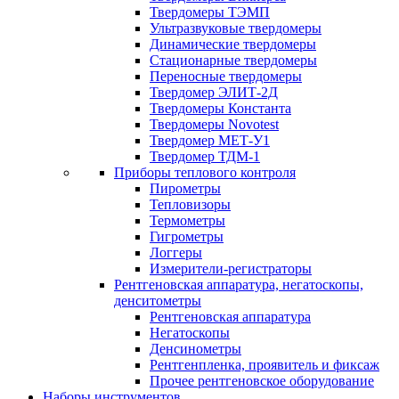
Твердомеры ТЭМП
Ультразвуковые твердомеры
Динамические твердомеры
Стационарные твердомеры
Переносные твердомеры
Твердомер ЭЛИТ-2Д
Твердомеры Константа
Твердомеры Novotest
Твердомер МЕТ-У1
Твердомер ТДМ-1
Приборы теплового контроля
Пирометры
Тепловизоры
Термометры
Гигрометры
Логгеры
Измерители-регистраторы
Рентгеновская аппаратура, негатоскопы,
денситометры
Рентгеновская аппаратура
Негатоскопы
Денсинометры
Рентгенпленка, проявитель и фиксаж
Прочее рентгеновское оборудование
Наборы инструментов