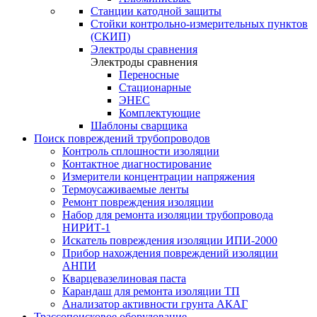
Станции катодной защиты
Стойки контрольно-измерительных пунктов
(СКИП)
Электроды сравнения
Электроды сравнения
Переносные
Стационарные
ЭНЕС
Комплектующие
Шаблоны сварщика
Поиск повреждений трубопроводов
Контроль сплошности изоляции
Контактное диагностирование
Измерители концентрации напряжения
Термоусаживаемые ленты
Ремонт повреждения изоляции
Набор для ремонта изоляции трубопровода
НИРИТ-1
Искатель повреждения изоляции ИПИ-2000
Прибор нахождения повреждений изоляции
АНПИ
Кварцевазелиновая паста
Карандаш для ремонта изоляции ТП
Анализатор активности грунта АКАГ
Трассопоисковое оборудование