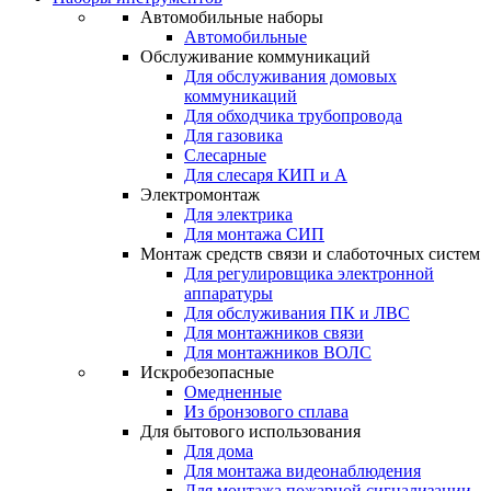
Автомобильные наборы
Автомобильные
Обслуживание коммуникаций
Для обслуживания домовых
коммуникаций
Для обходчика трубопровода
Для газовика
Слесарные
Для слесаря КИП и А
Электромонтаж
Для электрика
Для монтажа СИП
Монтаж средств связи и слаботочных систем
Для регулировщика электронной
аппаратуры
Для обслуживания ПК и ЛВС
Для монтажников связи
Для монтажников ВОЛС
Искробезопасные
Омедненные
Из бронзового сплава
Для бытового использования
Для дома
Для монтажа видеонаблюдения
Для монтажа пожарной сигнализации