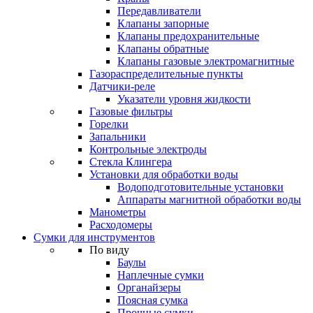
Передавливатели
Клапаны запорные
Клапаны предохранительные
Клапаны обратные
Клапаны газовые электромагнитные
Газораспределительные пункты
Датчики-реле
Указатели уровня жидкости
Газовые фильтры
Горелки
Запальники
Контрольные электроды
Стекла Клингера
Установки для обработки воды
Водоподготовительные установки
Аппараты магнитной обработки воды
Манометры
Расходомеры
Сумки для инструментов
По виду
Баулы
Наплечные сумки
Органайзеры
Поясная сумка
Прочные сумки