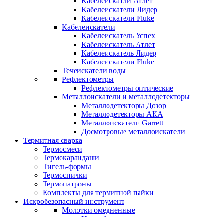
Кабелеискатли Атлет
Кабелеискатели Лидер
Кабелеискатели Fluke
Кабелеискатели
Кабелеискатель Успех
Кабелеискатель Атлет
Кабелеискатель Лидер
Кабелеискатели Fluke
Течеискатели воды
Рефлектометры
Рефлектометры оптические
Металлоискатели и металлодетекторы
Металлодетекторы Дозор
Металлодетекторы АКА
Металлоискатели Garrett
Досмотровые металлоискатели
Термитная сварка
Термосмеси
Термокарандаши
Тигель-формы
Термоспички
Термопатроны
Комплекты для термитной пайки
Искробезопасный инструмент
Молотки омедненные