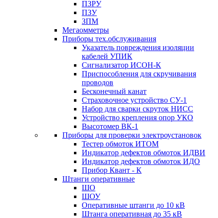
ПЗРУ
ПЗУ
ЗПМ
Мегаомметры
Приборы тех.обслуживания
Указатель повреждения изоляции
кабелей УПИК
Сигнализатор ИСОН-К
Приспособления для скручивания
проводов
Бесконечный канат
Страховочное устройство СУ-1
Набор для сварки скруток НИСС
Устройство крепления опор УКО
Высотомер ВК-1
Приборы для проверки электроустановок
Тестер обмоток ИТОМ
Индикатор дефектов обмоток ИДВИ
Индикатор дефектов обмоток ИДО
Прибор Квант - К
Штанги оперативные
ШО
ШОУ
Оперативные штанги до 10 кВ
Штанга оперативная до 35 кВ