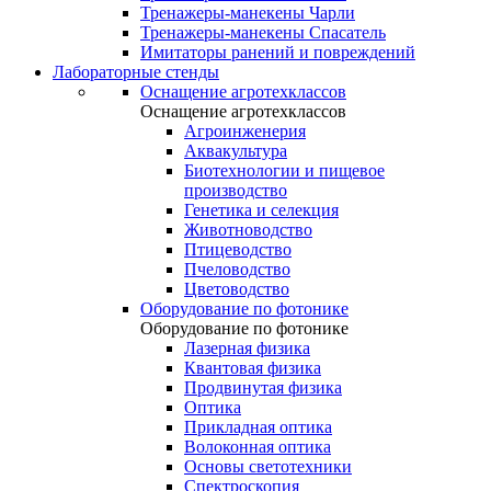
Тренажеры-манекены Чарли
Тренажеры-манекены Спасатель
Имитаторы ранений и повреждений
Лабораторные стенды
Оснащение агротехклассов
Оснащение агротехклассов
Агроинженерия
Аквакультура
Биотехнологии и пищевое
производство
Генетика и селекция
Животноводство
Птицеводство
Пчеловодство
Цветоводство
Оборудование по фотонике
Оборудование по фотонике
Лазерная физика
Квантовая физика
Продвинутая физика
Оптика
Прикладная оптика
Волоконная оптика
Основы светотехники
Спектроскопия