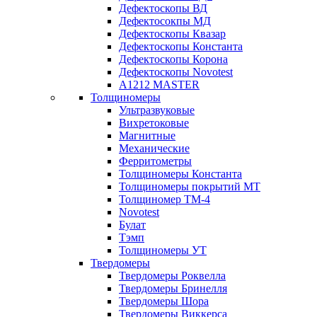
Дефектоскопы ВД
Дефектосокпы МД
Дефектоскопы Квазар
Дефектоскопы Константа
Дефектоскопы Корона
Дефектоскопы Novotest
А1212 MASTER
Толщиномеры
Ультразвуковые
Вихретоковые
Магнитные
Механические
Ферритометры
Толщиномеры Константа
Толщиномеры покрытий МТ
Толщиномер ТМ-4
Novotest
Булат
Тэмп
Толщиномеры УТ
Твердомеры
Твердомеры Роквелла
Твердомеры Бринелля
Твердомеры Шора
Твердомеры Виккерса