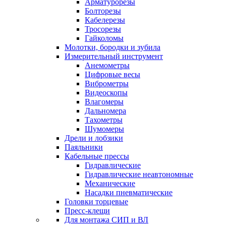
Арматурорезы
Болторезы
Кабелерезы
Тросорезы
Гайколомы
Молотки, бородки и зубила
Измерительный инструмент
Анемометры
Цифровые весы
Виброметры
Видеоскопы
Влагомеры
Дальномера
Тахометры
Шумомеры
Дрели и лобзики
Паяльники
Кабельные прессы
Гидравлические
Гидравлические неавтономные
Механические
Насадки пневматические
Головки торцевые
Пресс-клещи
Для монтажа СИП и ВЛ