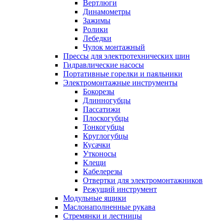
Вертлюги
Динамометры
Зажимы
Ролики
Лебедки
Чулок монтажный
Прессы для электротехнических шин
Гидравлические насосы
Портативные горелки и паяльники
Электромонтажные инструменты
Бокорезы
Длинногубцы
Пассатижи
Плоскогубцы
Тонкогубцы
Круглогубцы
Кусачки
Утконосы
Клещи
Кабелерезы
Отвертки для электромонтажников
Режущий инструмент
Модульные ящики
Маслонаполненные рукава
Стремянки и лестницы