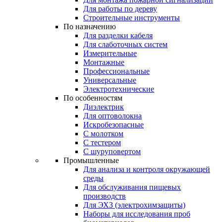
Для работы по дереву
Строительные инструменты
По назначению
Для разделки кабеля
Для слаботочных систем
Измерительные
Монтажные
Профессиональные
Универсальные
Электротехнические
По особенностям
Диэлектрик
Для оптоволокна
Искробезопасные
С молотком
С тестером
С шуруповертом
Промышленные
Для анализа и контроля окружающей
среды
Для обслуживания пищевых
производств
Для ЭХЗ (электрохимзащиты)
Наборы для исследования проб