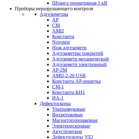
Штанга оперативная 1 кВ
Приборы неразрушающего контроля
Адгезиметры
АР
СМ
АМЦ
Константа
Novotest
Нож адгезиметр
Адгезиметры покрытий
Адгезиметр механический
Адгезиметр электронный
АР-2М
АМЦ-2-20 USB
Константа АР-решетка
СМ-1
Константа КН1
ИА-1
Дефектоскопы
Ультразвуковые
Вихретоковые
Магнитопорошковые
Электроискровые
Акустические
Дефектоскопы УД2