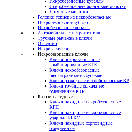
Искробезопасные кувалды
Искробезопасные бронзовые молотки
Латунные молотки
Головки торцевые искробезопасные
Искробезопасное зубило
Искробезопасные лопаты
Автомобильные искрогасители
Трубные рычажные ключи
Отвертки
Искрогасители
Искробезопасные ключи
Ключи искробезопасные
комбинированные КГК
Ключи искробезопасные
шестигранные имбусовые
Ключи разводные искробезопасные КР
Ключи трубные рычажные
омедненные КТР
Ключи накидные
Ключи накидные искробезопасные
КГН
Ключи накидные искробезопасные
ударные КГКУ
Ключи накидные серповидные
омедненные