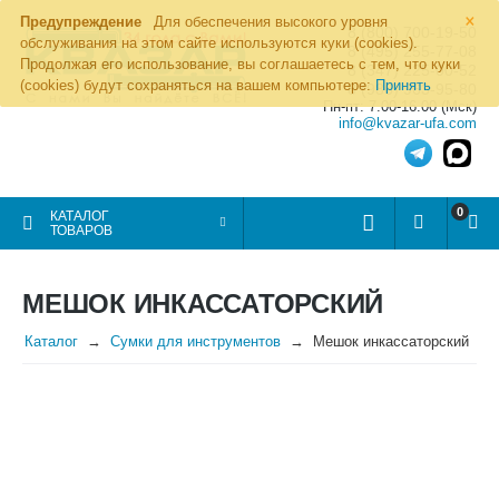
×
Предупреждение
Для обеспечения высокого уровня
8 (800) 700-19-50
обслуживания на этом сайте используются куки (cookies).
8 (495) 255-77-08
Продолжая его использование, вы соглашаетесь с тем, что куки
8 (347) 225-00-52
(cookies) будут сохраняться на вашем компьютере:
Принять
8 (986) 963-95-80
Пн-пт: 7.00-16.00 (Мск)
info@kvazar-ufa.com
0
КАТАЛОГ
ТОВАРОВ
МЕШОК ИНКАССАТОРСКИЙ
Каталог
Сумки для инструментов
Мешок инкассаторский