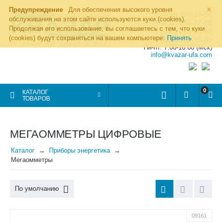
×
Предупреждение
Для обеспечения высокого уровня
8 (800) 700-19-50
обслуживания на этом сайте используются куки (cookies).
8 (495) 255-77-08
Продолжая его использование, вы соглашаетесь с тем, что куки
8 (347) 225-00-52
(cookies) будут сохраняться на вашем компьютере:
Принять
8 (986) 963-95-80
Пн-пт: 7.00-16.00 (Мск)
info@kvazar-ufa.com
0
КАТАЛОГ
ТОВАРОВ
МЕГАОММЕТРЫ ЦИФРОВЫЕ
Каталог
Приборы энергетика
Мегаомметры
По умолчанию
09161