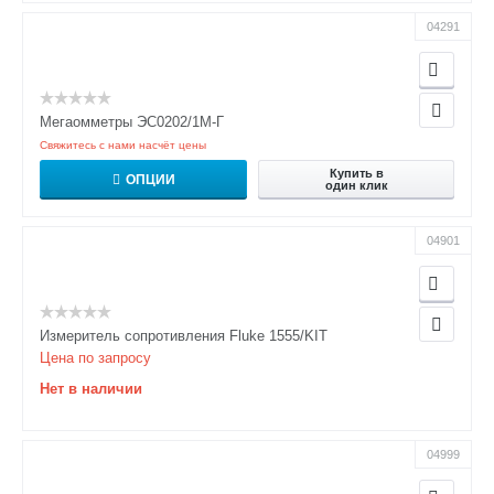
04291
Мегаомметры ЭС0202/1М-Г
Свяжитесь с нами насчёт цены
Купить в
ОПЦИИ
один клик
04901
Измеритель сопротивления Fluke 1555/KIT
Цена по запросу
Нет в наличии
04999