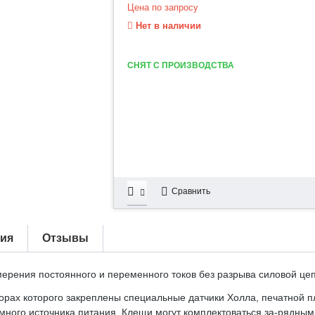
Цена по запросу
Нет в наличии
СНЯТ С ПРОИЗВОДСТВА
Сравнить
тия
Отзывы
ерения постоянного и переменного токов без разрыва силовой цеп
зорах которого закреплены специальные датчики Холла, печатной п
много источника питания. Клещи могут комплектоваться за-рядным