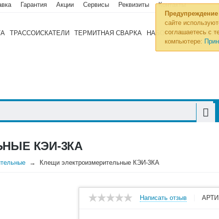
авка
Гарантия
Акции
Сервисы
Реквизиты
Контакты
Предупреждение
сайте используют
соглашаетесь с те
ТА
ТРАССОИСКАТЕЛИ
ТЕРМИТНАЯ СВАРКА
НАБОРЫ ИНСТРУМЕН
компьютере:
Прин
НЫЕ КЭИ-3КА
ительные
Клещи электроизмерительные КЭИ-3КА
Написать отзыв
АРТИ