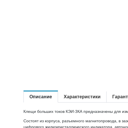
Описание
Характеристики
Гаран
Клещи больших токов КЭИ-3КА предназначены для изм
Состоят из корпуса, разъемного магнитопровода, в за
цифрового жидкокристаллического индикатора, автоно