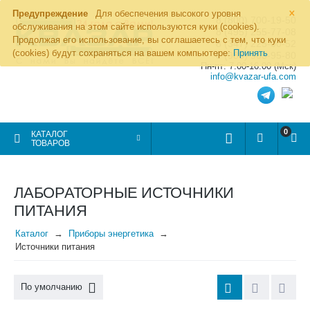
×
Предупреждение
Для обеспечения высокого уровня
8 (800) 700-19-50
обслуживания на этом сайте используются куки (cookies).
8 (495) 255-77-08
Продолжая его использование, вы соглашаетесь с тем, что куки
8 (347) 225-00-52
(cookies) будут сохраняться на вашем компьютере:
Принять
8 (986) 963-95-80
Пн-пт: 7.00-16.00 (Мск)
info@kvazar-ufa.com
0
КАТАЛОГ
ТОВАРОВ
ЛАБОРАТОРНЫЕ ИСТОЧНИКИ
ПИТАНИЯ
Каталог
Приборы энергетика
Источники питания
По умолчанию