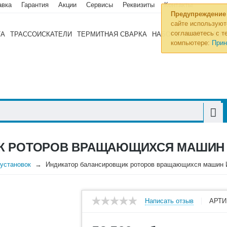
авка
Гарантия
Акции
Сервисы
Реквизиты
Контакты
Предупреждение
сайте используют
соглашаетесь с те
ТА
ТРАССОИСКАТЕЛИ
ТЕРМИТНАЯ СВАРКА
НАБОРЫ ИНСТРУМЕН
компьютере:
Прин
К РОТОРОВ ВРАЩАЮЩИХСЯ МАШИН 
оустановок
Индикатор балансировщик роторов вращающихся машин 
Написать отзыв
АРТИ