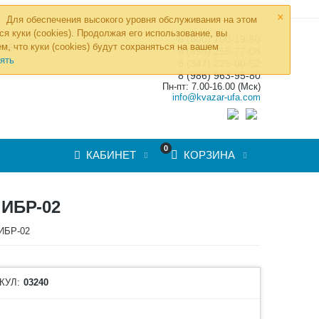
×
Для обеспечения высокого уровня обслуживания на этом
ся куки (cookies). Продолжая его использование, вы
8 (800) 700-19-50
»
м, что куки (cookies) будут сохраняться на вашем
ТОВ
8 (495) 255-77-08
ять
8 (347) 225-00-52
8 (986) 963-95-80
Пн-пт: 7.00-16.00 (Мск)
info@kvazar-ufa.com
0
КАБИНЕТ
КОРЗИНА
ИБР-02
ИБР-02
КУЛ:
03240