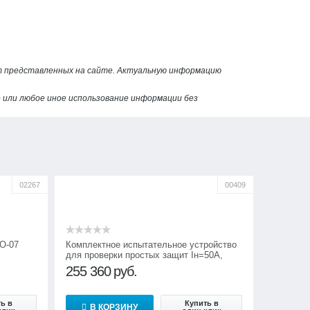
от представленных на сайте. Актуальную информацию
или любое иное использование информации без
02267
00409
О-07
Комплектное испытательное устройство
для проверки простых защит Iн=50А,
Р=0,5кВт Нептун
255 360
руб.
ь в
Купить в
В КОРЗИНУ