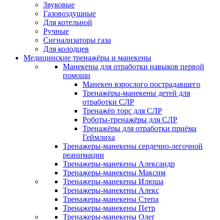
Звуковые
Газовоздушные
Для котельной
Ручные
Сигнализаторы газа
Для колодцев
Медицинские тренажёры и манекены
Манекены для отработки навыков первой
помощи
Манекен взрослого пострадавшего
Тренажёры-манекены детей для
отработки СЛР
Тренажёр торс для СЛР
Роботы-тренажёры для СЛР
Тренажёры для отработки приёма
Геймлиха
Тренажеры-манекены сердечно-легочной
реанимации
Тренажеры-манекены Александр
Тренажеры-манекены Максим
Тренажеры-манекены Илюша
Тренажеры-манекены Алекс
Тренажеры-манекены Степа
Тренажеры-манекены Петр
Тренажеры-манекены Олег