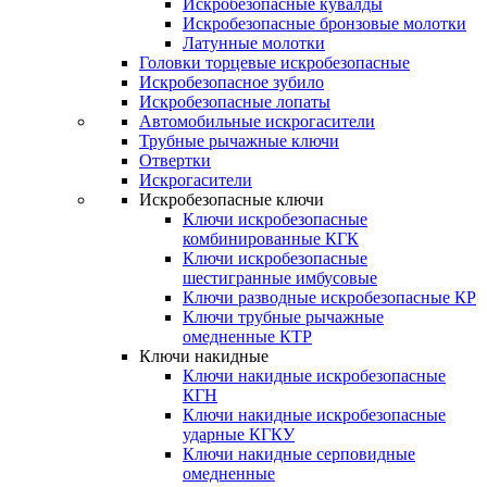
Искробезопасные кувалды
Искробезопасные бронзовые молотки
Латунные молотки
Головки торцевые искробезопасные
Искробезопасное зубило
Искробезопасные лопаты
Автомобильные искрогасители
Трубные рычажные ключи
Отвертки
Искрогасители
Искробезопасные ключи
Ключи искробезопасные
комбинированные КГК
Ключи искробезопасные
шестигранные имбусовые
Ключи разводные искробезопасные КР
Ключи трубные рычажные
омедненные КТР
Ключи накидные
Ключи накидные искробезопасные
КГН
Ключи накидные искробезопасные
ударные КГКУ
Ключи накидные серповидные
омедненные