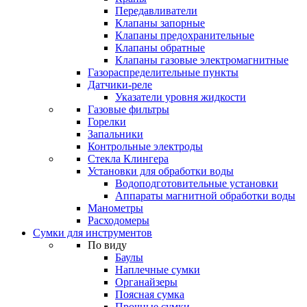
Передавливатели
Клапаны запорные
Клапаны предохранительные
Клапаны обратные
Клапаны газовые электромагнитные
Газораспределительные пункты
Датчики-реле
Указатели уровня жидкости
Газовые фильтры
Горелки
Запальники
Контрольные электроды
Стекла Клингера
Установки для обработки воды
Водоподготовительные установки
Аппараты магнитной обработки воды
Манометры
Расходомеры
Сумки для инструментов
По виду
Баулы
Наплечные сумки
Органайзеры
Поясная сумка
Прочные сумки