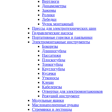
Вертлюги
Динамометры
Зажимы
Ролики
Лебедки
Чулок монтажный
Прессы для электротехнических шин
Гидравлические насосы
Портативные горелки и паяльники
Электромонтажные инструменты
Бокорезы
Длинногубцы
Пассатижи
Плоскогубцы
Тонкогубцы
Круглогубцы
Кусачки
Утконосы
Клещи
Кабелерезы
Отвертки для электромонтажников
Режущий инструмент
Модульные ящики
Маслонаполненные рукава
Стремянки и лестницы