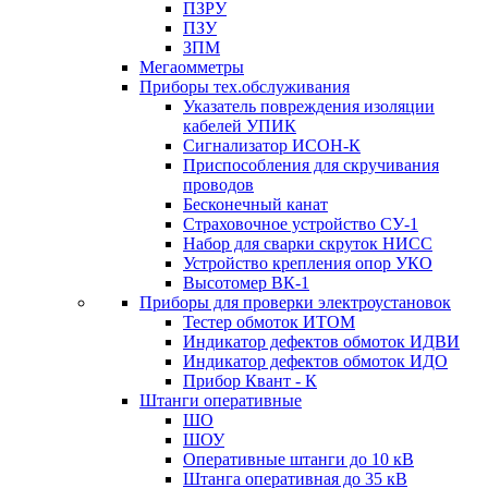
ПЗРУ
ПЗУ
ЗПМ
Мегаомметры
Приборы тех.обслуживания
Указатель повреждения изоляции
кабелей УПИК
Сигнализатор ИСОН-К
Приспособления для скручивания
проводов
Бесконечный канат
Страховочное устройство СУ-1
Набор для сварки скруток НИСС
Устройство крепления опор УКО
Высотомер ВК-1
Приборы для проверки электроустановок
Тестер обмоток ИТОМ
Индикатор дефектов обмоток ИДВИ
Индикатор дефектов обмоток ИДО
Прибор Квант - К
Штанги оперативные
ШО
ШОУ
Оперативные штанги до 10 кВ
Штанга оперативная до 35 кВ