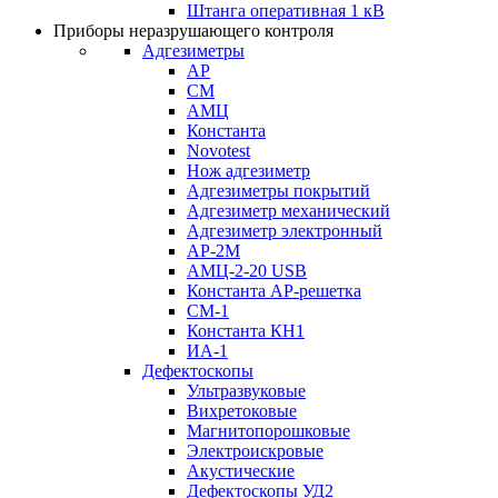
Штанга оперативная 1 кВ
Приборы неразрушающего контроля
Адгезиметры
АР
СМ
АМЦ
Константа
Novotest
Нож адгезиметр
Адгезиметры покрытий
Адгезиметр механический
Адгезиметр электронный
АР-2М
АМЦ-2-20 USB
Константа АР-решетка
СМ-1
Константа КН1
ИА-1
Дефектоскопы
Ультразвуковые
Вихретоковые
Магнитопорошковые
Электроискровые
Акустические
Дефектоскопы УД2