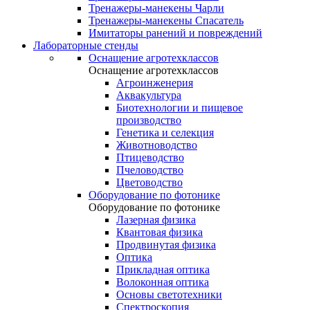
Тренажеры-манекены Чарли
Тренажеры-манекены Спасатель
Имитаторы ранений и повреждений
Лабораторные стенды
Оснащение агротехклассов
Оснащение агротехклассов
Агроинженерия
Аквакультура
Биотехнологии и пищевое
производство
Генетика и селекция
Животноводство
Птицеводство
Пчеловодство
Цветоводство
Оборудование по фотонике
Оборудование по фотонике
Лазерная физика
Квантовая физика
Продвинутая физика
Оптика
Прикладная оптика
Волоконная оптика
Основы светотехники
Спектроскопия