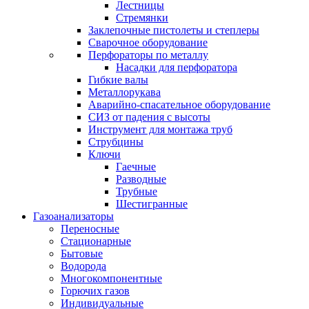
Лестницы
Стремянки
Заклепочные пистолеты и степлеры
Сварочное оборудование
Перфораторы по металлу
Насадки для перфоратора
Гибкие валы
Металлорукава
Аварийно-спасательное оборудование
СИЗ от падения с высоты
Инструмент для монтажа труб
Струбцины
Ключи
Гаечные
Разводные
Трубные
Шестигранные
Газоанализаторы
Переносные
Стационарные
Бытовые
Водорода
Многокомпонентные
Горючих газов
Индивидуальные