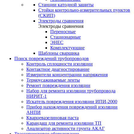
Станции катодной защиты
Стойки контрольно-измерительных пунктов
(СКИП)
Электроды сравнения
Электроды сравнения
Переносные
Стационарные
ЭНЕС
Комплектующие
Шаблоны сварщика
Поиск повреждений трубопроводов
Контроль сплошности изоляции
Контактное диагностирование
Измерители концентрации напряжения
Термоусаживаемые ленты
Ремонт повреждения изоляции
Набор для ремонта изоляции трубопровода
НИРИТ-1
Искатель повреждения изоляции ИПИ-2000
Прибор нахождения повреждений изоляции
АНПИ
Кварцевазелиновая паста
Карандаш для ремонта изоляции ТП
Анализатор активности грунта АКАГ
Трассопоисковое оборудование