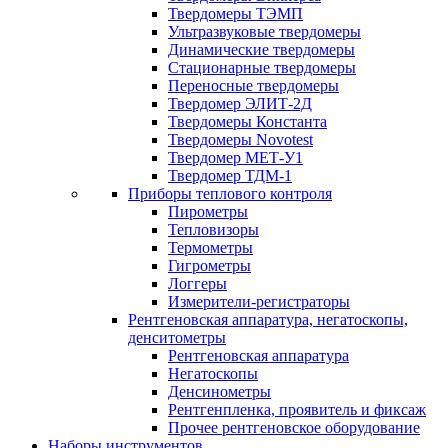
Твердомеры ТЭМП
Ультразвуковые твердомеры
Динамические твердомеры
Стационарные твердомеры
Переносные твердомеры
Твердомер ЭЛИТ-2Д
Твердомеры Константа
Твердомеры Novotest
Твердомер МЕТ-У1
Твердомер ТДМ-1
Приборы теплового контроля
Пирометры
Тепловизоры
Термометры
Гигрометры
Логгеры
Измерители-регистраторы
Рентгеновская аппаратура, негатоскопы,
денситометры
Рентгеновская аппаратура
Негатоскопы
Денсинометры
Рентгенпленка, проявитель и фиксаж
Прочее рентгеновское оборудование
Наборы инструментов