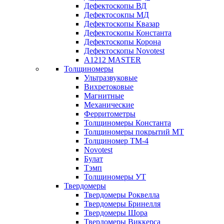
Дефектоскопы ВД
Дефектосокпы МД
Дефектоскопы Квазар
Дефектоскопы Константа
Дефектоскопы Корона
Дефектоскопы Novotest
А1212 MASTER
Толщиномеры
Ультразвуковые
Вихретоковые
Магнитные
Механические
Ферритометры
Толщиномеры Константа
Толщиномеры покрытий МТ
Толщиномер ТМ-4
Novotest
Булат
Тэмп
Толщиномеры УТ
Твердомеры
Твердомеры Роквелла
Твердомеры Бринелля
Твердомеры Шора
Твердомеры Виккерса