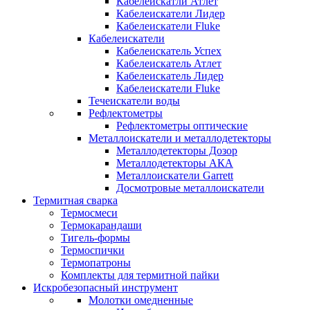
Кабелеискатли Атлет
Кабелеискатели Лидер
Кабелеискатели Fluke
Кабелеискатели
Кабелеискатель Успех
Кабелеискатель Атлет
Кабелеискатель Лидер
Кабелеискатели Fluke
Течеискатели воды
Рефлектометры
Рефлектометры оптические
Металлоискатели и металлодетекторы
Металлодетекторы Дозор
Металлодетекторы АКА
Металлоискатели Garrett
Досмотровые металлоискатели
Термитная сварка
Термосмеси
Термокарандаши
Тигель-формы
Термоспички
Термопатроны
Комплекты для термитной пайки
Искробезопасный инструмент
Молотки омедненные