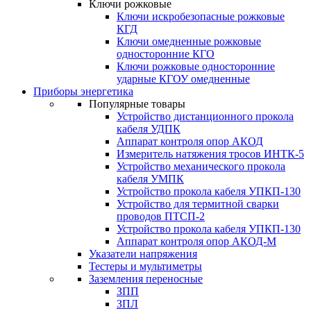
Ключи рожковые
Ключи искробезопасные рожковые
КГД
Ключи омедненные рожковые
односторонние КГО
Ключи рожковые односторонние
ударные КГОУ омедненные
Приборы энергетика
Популярные товары
Устройство дистанционного прокола
кабеля УДПК
Аппарат контроля опор АКОД
Измеритель натяжения тросов ИНТК-5
Устройство механического прокола
кабеля УМПК
Устройство прокола кабеля УПКП-130
Устройство для термитной сварки
проводов ПТСП-2
Устройство прокола кабеля УПКП-130
Аппарат контроля опор АКОД-М
Указатели напряжения
Тестеры и мультиметры
Заземления переносные
ЗПП
ЗПЛ