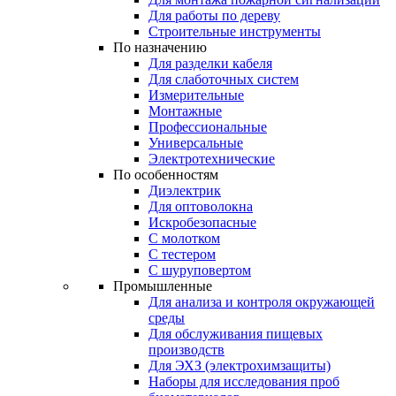
Для работы по дереву
Строительные инструменты
По назначению
Для разделки кабеля
Для слаботочных систем
Измерительные
Монтажные
Профессиональные
Универсальные
Электротехнические
По особенностям
Диэлектрик
Для оптоволокна
Искробезопасные
С молотком
С тестером
С шуруповертом
Промышленные
Для анализа и контроля окружающей
среды
Для обслуживания пищевых
производств
Для ЭХЗ (электрохимзащиты)
Наборы для исследования проб