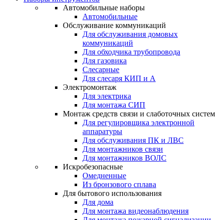
Автомобильные наборы
Автомобильные
Обслуживание коммуникаций
Для обслуживания домовых
коммуникаций
Для обходчика трубопровода
Для газовика
Слесарные
Для слесаря КИП и А
Электромонтаж
Для электрика
Для монтажа СИП
Монтаж средств связи и слаботочных систем
Для регулировщика электронной
аппаратуры
Для обслуживания ПК и ЛВС
Для монтажников связи
Для монтажников ВОЛС
Искробезопасные
Омедненные
Из бронзового сплава
Для бытового использования
Для дома
Для монтажа видеонаблюдения
Для монтажа пожарной сигнализации