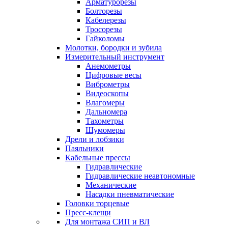
Арматурорезы
Болторезы
Кабелерезы
Тросорезы
Гайколомы
Молотки, бородки и зубила
Измерительный инструмент
Анемометры
Цифровые весы
Виброметры
Видеоскопы
Влагомеры
Дальномера
Тахометры
Шумомеры
Дрели и лобзики
Паяльники
Кабельные прессы
Гидравлические
Гидравлические неавтономные
Механические
Насадки пневматические
Головки торцевые
Пресс-клещи
Для монтажа СИП и ВЛ