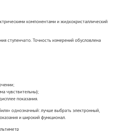
ектрическими компонентами и жидкокристаллический
ния ступенчато. Точность измерений обусловлена
ючении;
ма чувствительны);
исплее показания.
биля» однозначный: лучше выбрать электронный,
показания и широкий функционал.