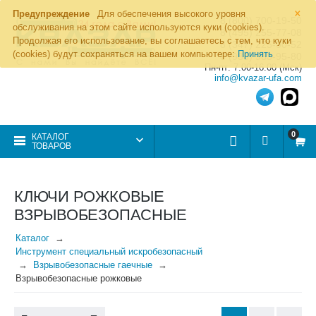
×
Предупреждение
Для обеспечения высокого уровня
8 (800) 700-19-50
обслуживания на этом сайте используются куки (cookies).
8 (495) 255-77-08
Продолжая его использование, вы соглашаетесь с тем, что куки
8 (347) 225-00-52
(cookies) будут сохраняться на вашем компьютере:
Принять
8 (986) 963-95-80
Пн-пт: 7.00-16.00 (Мск)
info@kvazar-ufa.com
0
КАТАЛОГ
ТОВАРОВ
КЛЮЧИ РОЖКОВЫЕ
ВЗРЫВОБЕЗОПАСНЫЕ
Каталог
Инструмент специальный искробезопасный
Взрывобезопасные гаечные
Взрывобезопасные рожковые