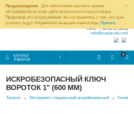
×
Предупреждение
Для обеспечения высокого уровня
8 (800) 700-19-50
обслуживания на этом сайте используются куки (cookies).
8 (495) 255-77-08
Продолжая его использование, вы соглашаетесь с тем, что куки
8 (347) 225-00-52
(cookies) будут сохраняться на вашем компьютере:
Принять
8 (986) 963-95-80
Пн-пт: 7.00-16.00 (Мск)
info@kvazar-ufa.com
0
КАТАЛОГ
ТОВАРОВ
ИСКРОБЕЗОПАСНЫЙ КЛЮЧ
ВОРОТОК 1" (600 ММ)
Каталог
Инструмент специальный искробезопасный
Головки 