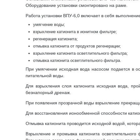
Оборудование установки смонтировано на раме.
Работа установки ВПУ-6,0 включает в себя выполнен
умягчение воды;
взрыхление катионита в ионитном фильтре;
регенерация катионита;
отмывка катионита от продуктов регенерации;
взрыхление катионита осветлительного фильтра;
отмывка катионита осветлительного фильтра.
При умягчении исходная вода насосом подается в ос
питательной воды.
Для взрыхления слоя катионита исходная вода, про
безнапорный дренаж.
При появления прозрачной воды взрыхление прекращ
Для восстановления ионообменной способности катион
Отмывка катионита проводится исходной водой, котора
Взрыхление и промывка катионита осветлительного 