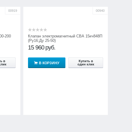
00919
00940
00-200
Клапан электромагнитный СВА 15кч848П
(Ру16;Ду 25-50)
15 960
руб.
ь в
Купить в
В КОРЗИНУ
клик
один клик