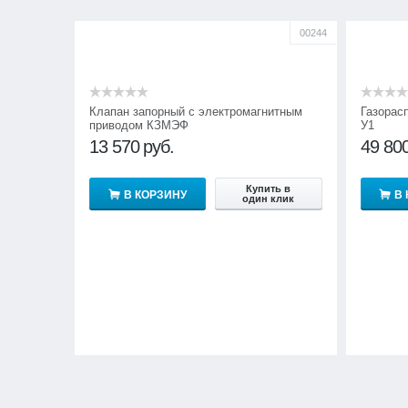
00244
Клапан запорный с электромагнитным
Газорас
приводом КЗМЭФ
У1
13 570
руб.
49 80
Купить в
В КОРЗИНУ
В
один клик