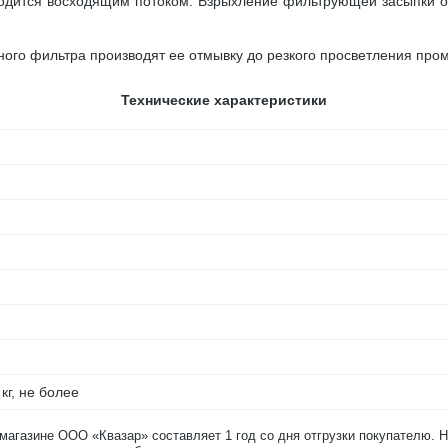
одится восходящим потоком. Взрыхление фильтрующей засыпки о
ого фильтра производят ее отмывку до резкого просветления про
Технические характеристики
кг, не более
-магазине ООО «Квазар» составляет 1 год со дня отгрузки покупателю. 