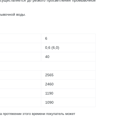
существляется до резкого просветления промывочной
мывочной воды.
6
0,6 (6,0)
40
2565
2460
1190
1090
На протяжении этого времени покупатель может