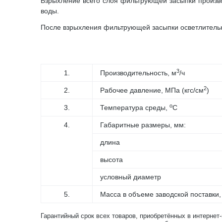
Взрыхление всего слоя фильтрующей засыпки произв
воды.
После взрыхления фильтрующей засыпки осветлительн
3
1.
Производительность, м
/ч
2
2.
Рабочее давление, МПа (кгс/см
)
o
3.
Температура среды,
C
4.
Габаритные размеры, мм:
длина
высота
условный диаметр
5.
Масса в объеме заводской поставки, 
Гарантийный срок всех товаров, приобретённых в интернет