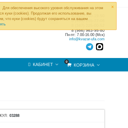
×
Для обеспечения высокого уровня обслуживания на этом
ся куки (cookies). Продолжая его использование, вы
8 (800) 700-19-50
»
м, что куки (cookies) будут сохраняться на вашем
ТОВ
8 (495) 255-77-08
ять
8 (347) 225-00-52
8 (986) 963-95-80
Пн-пт: 7.00-16.00 (Мск)
info@kvazar-ufa.com
0
КАБИНЕТ
КОРЗИНА
КУЛ:
03288