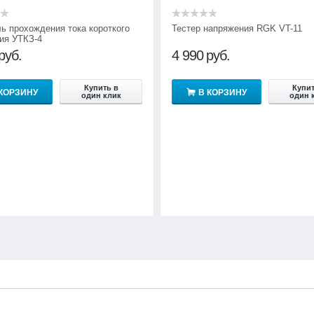
ль прохождения тока короткого
Тестер напряжения RGK VT-11
ия УТКЗ-4
руб.
4 990
руб.
Купить в
Купит
 КОРЗИНУ
В КОРЗИНУ
один клик
один 