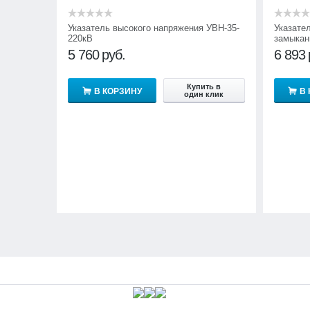
Указатель высокого напряжения УВН-35-
Указате
220кВ
замыкан
5 760
руб.
6 893
Купить в
В КОРЗИНУ
В
один клик