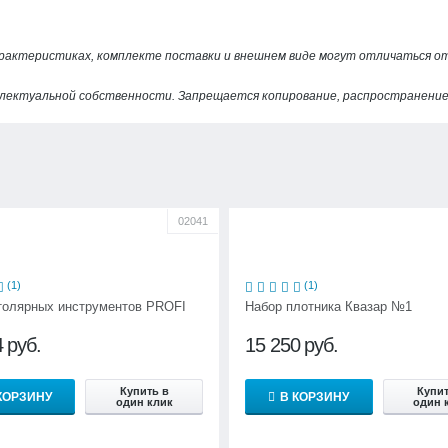
арактеристиках, комплекте поставки и внешнем виде могут отличаться 
лектуальной собственности. Запрещается копирование, распространение 
02041
(1)
(1)
толярных инструментов PROFI
Набор плотника Квазар №1
4
руб.
15 250
руб.
Купить в
Купит
КОРЗИНУ
В КОРЗИНУ
один клик
один 