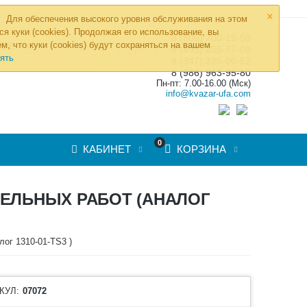
×
Для обеспечения высокого уровня обслуживания на этом
ся куки (cookies). Продолжая его использование, вы
8 (800) 700-19-50
»
м, что куки (cookies) будут сохраняться на вашем
ТОВ
8 (495) 255-77-08
ять
8 (347) 225-00-52
8 (986) 963-95-80
Пн-пт: 7.00-16.00 (Мск)
info@kvazar-ufa.com
0
КАБИНЕТ
КОРЗИНА
ЕЛЬНЫХ РАБОТ (АНАЛОГ
ог 1310-01-TS3 )
КУЛ:
07072