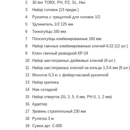
2
30 бит TORX, PH, PZ, SL, Hex
3
Набор головок (13 предм.)
4
Рукоятка с трещоткой для головок 1/2
5
Удлинитель 1/2 125 мм
6
Тонкогубцы 160 мм
7
Плоскогубцы комбинированные 160 мм
8
Набор гаечных комбинированных ключей 6-22 (12 шт.)
9
Ключ гаечный разводной КР-19
10
Набор шестигранных дюймовых ключей (9 шт.)
11
Набор шестигранных ключей на кольце 1,5-6 мм (8 шт.)
12
Молоток 0,3 кг с фибергласовой рукояткой
13
Набор крепежа
14
Нож складной
15
Набор отверток (SL 3, 5, 6 мм, РН 0, 1, 2 мм)
16
Адаптер
17
Уровень строительный 230 мм
18
Рулетка 3 м
19
Сумка арт. С-005