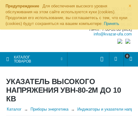
×
Предупреждение
Для обеспечения высокого уровня
8 (800) 700-19-50
обслуживания на этом сайте используются куки (cookies).
8 (495) 255-77-08
Продолжая его использование, вы соглашаетесь с тем, что куки
8 (347) 225-00-52
(cookies) будут сохраняться на вашем компьютере:
Принять
8 (986) 963-95-80
Пн-пт: 7.00-16.00 (Мск)
info@kvazar-ufa.com
0
КАТАЛОГ
ТОВАРОВ
УКАЗАТЕЛЬ ВЫСОКОГО
НАПРЯЖЕНИЯ УВН-80-2М ДО 10
КВ
Каталог
Приборы энергетика
Индикаторы и указатели напря