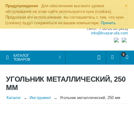
×
Предупреждение
Для обеспечения высокого уровня
8 (800) 700-19-50
обслуживания на этом сайте используются куки (cookies).
8 (495) 255-77-08
Продолжая его использование, вы соглашаетесь с тем, что куки
8 (347) 225-00-52
(cookies) будут сохраняться на вашем компьютере:
Принять
8 (986) 963-95-80
Пн-пт: 7.00-16.00 (Мск)
info@kvazar-ufa.com
0
КАТАЛОГ
ТОВАРОВ
УГОЛЬНИК МЕТАЛЛИЧЕСКИЙ, 250
ММ
Каталог
Инструмент
Угольник металлический, 250 мм