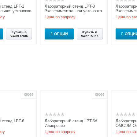
 стенд LPT-2
Лабораторный стенд LPT-3
Лабораторн
льная установка
Экспериментальная установка
Эксперимен
вания
для исследования
для иссле
осу
Цена по запросу
Цена по за
ского эффекта
электрооптической модуляции
электроопт
...
Купить в
Купить в
ОПЦИИ
ОПЦИ
один клик
один клик
09065
09066
 стенд LPT-6
Лабораторный стенд LPT-6A
Лабораторн
Измерение
OMC1/M Оп
еских
фотоэлектрических
микроскопи
осу
Цена по запросу
Цена по за
к
характеристик