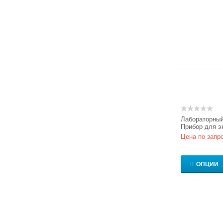
Лабораторный
Прибор для э
интерференци
Цена по запр
(с компьютерн
ОПЦИИ