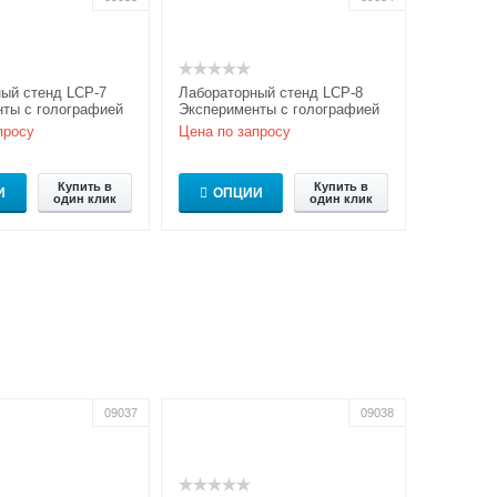
ый стенд LCP-7
Лабораторный стенд LCP-8
ты с голографией
Эксперименты с голографией
модель
– Расширенная модель
просу
Цена по запросу
Купить в
Купить в
И
ОПЦИИ
один клик
один клик
09037
09038