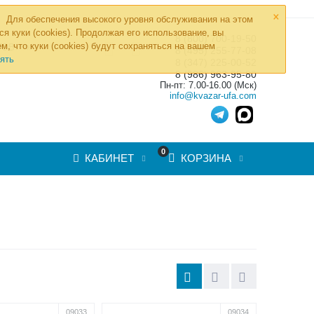
×
Для обеспечения высокого уровня обслуживания на этом
ся куки (cookies). Продолжая его использование, вы
8 (800) 700-19-50
»
м, что куки (cookies) будут сохраняться на вашем
ТОВ
8 (495) 255-77-08
ять
8 (347) 225-00-52
8 (986) 963-95-80
Пн-пт: 7.00-16.00 (Мск)
info@kvazar-ufa.com
0
КАБИНЕТ
КОРЗИНА
09033
09034