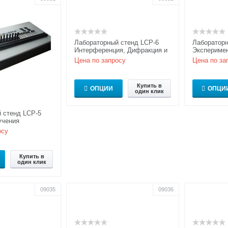
Лабораторный стенд LCP-6
Лабораторн
Интерференция, Дифракция и
Эксперимен
Поляризация –
– Базовая 
Цена по запросу
Цена по за
Усовершенствованная модель
Купить в
ОПЦИИ
ОПЦИ
один клик
 стенд LCP-5
учения
нз и Фурье-
осу
Купить в
один клик
09035
09036