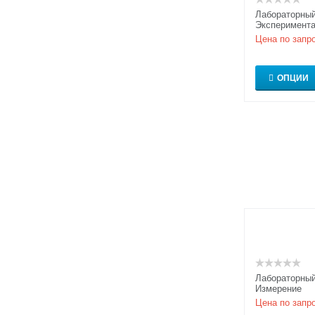
Лабораторный
Эксперимента
для исследо
Цена по запр
акустооптиче
ОПЦИИ
Лабораторный
Измерение
фотоэлектрич
Цена по запр
характеристи