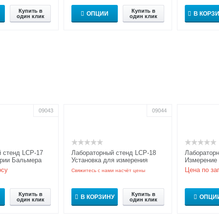
Купить в
Купить в
ОПЦИИ
В КОРЗ
один клик
один клик
09043
09044
 стенд LCP-17
Лабораторный стенд LCP-18
Лабораторн
ерии Бальмера
Установка для измерения
Измерение 
остоянной
скорости света
дифракции
осу
Цена по за
Свяжитесь с нами насчёт цены
Купить в
Купить в
В КОРЗИНУ
ОПЦИ
один клик
один клик