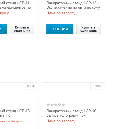
ый стенд LCP-11
Лабораторный стенд LCP-12
экспериментов по
Эксперименты по оптическому
онной оптике
сложению и вычитанию
просу
Цена по запросу
изображений
Купить в
Купить в
И
ОПЦИИ
один клик
один клик
09041
09042
ый стенд LCP-15
Лабораторный стенд LCP-16
нты по
Запись голограмм при
нной оптике с
комнатном освещении
Цена по запросу
ами насчёт цены
анием LC-SLM