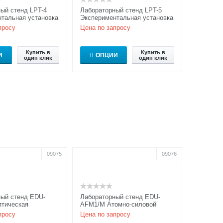
ый стенд LPT-4
Лабораторный стенд LPT-5
тальная установка
Экспериментальная установка
дования
для исследования
просу
Цена по запросу
ического эффекта
характеристик фотоэлемента
Купить в
Купить в
И
ОПЦИИ
один клик
один клик
09075
09076
ый стенд EDU-
Лабораторный стенд EDU-
тическая
AFM1/M Атомно-силовой
я
микроскоп
просу
Цена по запросу