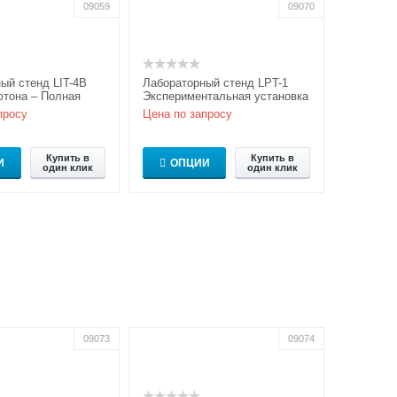
09059
09070
ый стенд LIT-4В
Лабораторный стенд LPT-1
тона – Полная
Экспериментальная установка
для исследования
просу
Цена по запросу
кристаллического
магнитоопт...
Купить в
Купить в
И
ОПЦИИ
один клик
один клик
09073
09074