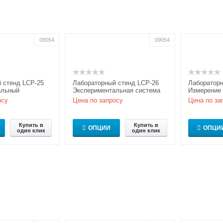
09054
09054
 стенд LCP-25
Лабораторный стенд LCP-26
Лабораторн
альный
Экспериментальная система
Измерение 
для исследования излучения
дифракции
осу
Цена по запросу
Цена по за
абсолютно чёрного ...
Купить в
Купить в
ОПЦИИ
ОПЦИ
один клик
один клик