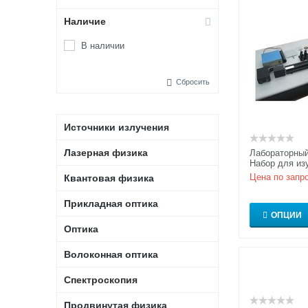
Наличие
В наличии
Сбросить
Источники излучения
Лазерная физика
Лабораторный
Набор для из
аберраций ли
Цена по запр
Квантовая физика
оптики
Прикладная оптика
ОПЦИИ
Оптика
Волоконная оптика
Спектроскопия
Продвинутая физика