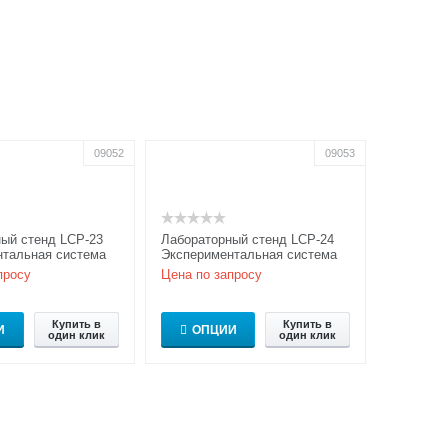
09052
09053
ый стенд LCP-23
Лабораторный стенд LCP-24
нтальная система
Экспериментальная система
ованию
по исследованию
просу
Цена по запросу
нного света —
поляризованного света —
Расши...
Купить в
Купить в
И
ОПЦИИ
один клик
один клик