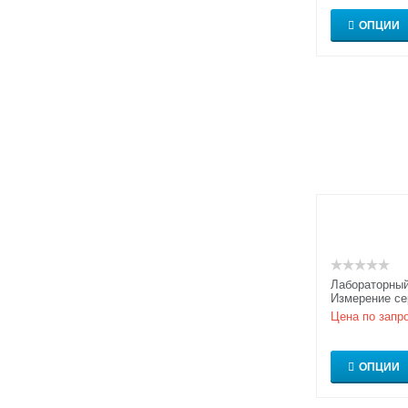
ОПЦИИ
Лабораторный
Измерение с
водорода и п
Цена по запр
Ридберга
ОПЦИИ