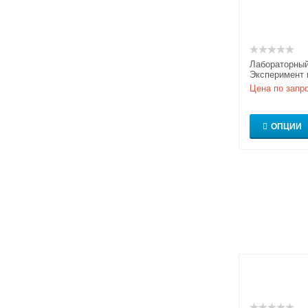
Лабораторный
Эксперимент
плоскости по
Цена по запр
Расширенная
ОПЦИИ