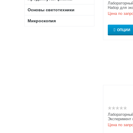
Лабораторный
Набор для эк
Основы светотехники
современной 
Цена по запр
Микроскопия
ОПЦИИ
Лабораторный
Эксперимент 
дифференци
Цена по запр
оптического 