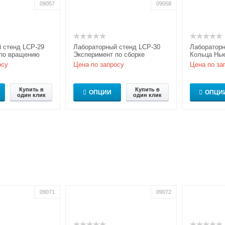
09057
09058
 стенд LCP-29
Лабораторный стенд LCP-30
Лабораторн
 по вращению
Эксперимент по сборке
Кольца Нью
ляризации –
телескопа и микроскопа
модель
осу
Цена по запросу
Цена по за
 модель
Купить в
Купить в
ОПЦИИ
ОПЦИ
один клик
один клик
09071
09072