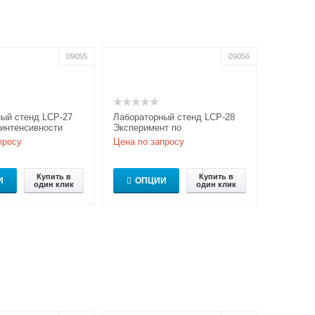
09055
09056
ый стенд LCP-27
Лабораторный стенд LCP-28
интенсивности
Эксперимент по
формированию изображения
просу
Цена по запросу
по принципу Аббе и
пространстве...
Купить в
Купить в
И
ОПЦИИ
один клик
один клик