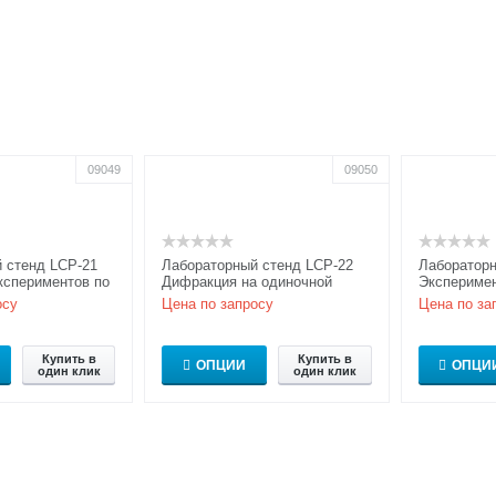
09049
09050
 стенд LCP-21
Лабораторный стенд LCP-22
Лабораторн
кспериментов по
Дифракция на одиночной
Экспериме
и и дифракции
проволоке / одиночной щели
по исслед
осу
Цена по запросу
Цена по за
ым у...
поляризова
Полна...
Купить в
Купить в
ОПЦИИ
ОПЦИ
один клик
один клик