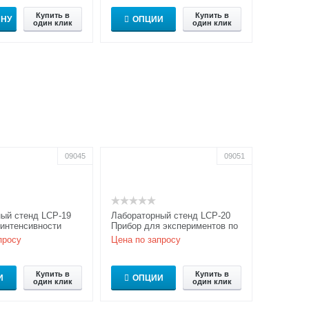
Купить в
Купить в
ИНУ
ОПЦИИ
один клик
один клик
09045
09051
ый стенд LCP-19
Лабораторный стенд LCP-20
интенсивности
Прибор для экспериментов по
интерференции и дифракции
просу
Цена по запросу
Купить в
Купить в
И
ОПЦИИ
один клик
один клик