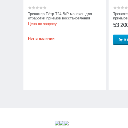
Тренажер Пётр Т24 В/Р манекен для
Тренаже
отработки приёмов восстановления
приёмов
проходимости верхних дыхательных
верхних
Цена по запросу
53 20
путей в положении лёжа и стоя
лёжа и 
Нет в наличии
В