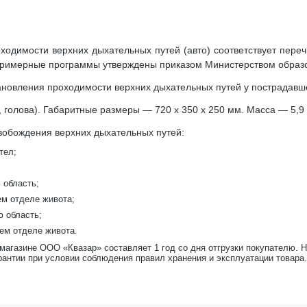
ходимости верхних дыхательных путей (авто) соответствует пере
Примерные программы утверждены приказом Министерством образова
ановления проходимости верхних дыхательных путей у пострадавш
 голова). Габаритные размеры — 720 х 350 х 250 мм. Масса — 5,9 к
обождения верхних дыхательных путей:
тел;
 область;
ем отделе живота;
ю область;
нем отделе живота.
-магазине ООО «Квазар» составляет 1 год со дня отгрузки покупателю. 
рантии при условии соблюдения правил хранения и эксплуатации товара.