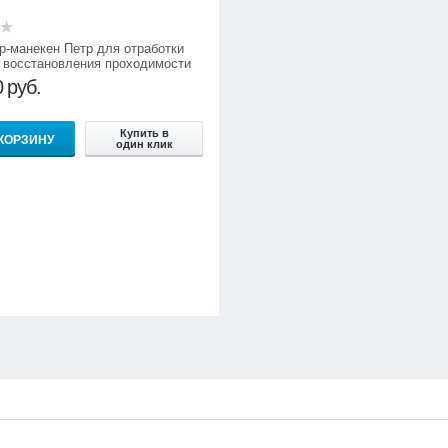
р-манекен Петр для отработки
 восстановления проходимости
 дыхательных путей в положении
0
руб.
стоя Т24
Купить в
 КОРЗИНУ
один клик