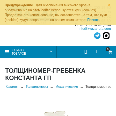
×
Предупреждение
Для обеспечения высокого уровня
8 (800) 700-19-50
обслуживания на этом сайте используются куки (cookies).
8 (495) 255-77-08
Продолжая его использование, вы соглашаетесь с тем, что куки
8 (347) 225-00-52
(cookies) будут сохраняться на вашем компьютере:
Принять
8 (986) 963-95-80
Пн-пт: 7.00-16.00 (Мск)
info@kvazar-ufa.com
0
КАТАЛОГ
ТОВАРОВ
ТОЛЩИНОМЕР-ГРЕБЕНКА
КОНСТАНТА ГП
Каталог
Толщиномеры
Механические
Толщиномер-гребен