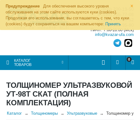
×
Предупреждение
Для обеспечения высокого уровня
8 (800) 700-19-50
обслуживания на этом сайте используются куки (cookies).
8 (495) 255-77-08
Продолжая его использование, вы соглашаетесь с тем, что куки
8 (347) 225-00-52
(cookies) будут сохраняться на вашем компьютере:
Принять
8 (986) 963-95-80
Пн-пт: 7.00-16.00 (Мск)
info@kvazar-ufa.com
0
КАТАЛОГ
ТОВАРОВ
ТОЛЩИНОМЕР УЛЬТРАЗВУКОВОЙ
УТ-98Т СКАТ (ПОЛНАЯ
КОМПЛЕКТАЦИЯ)
Каталог
Толщиномеры
Ультразвуковые
Толщиномер ульт