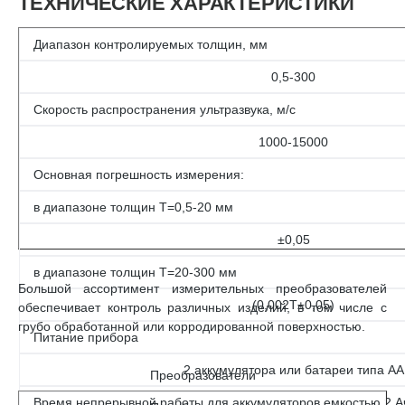
ТЕХНИЧЕСКИЕ ХАРАКТЕРИСТИКИ
Диапазон контролируемых толщин, мм
0,5-300
Скорость распространения ультразвука, м/с
1000-15000
Основная погрешность измерения:
в диапазоне толщин Т=0,5-20 мм
±0,05
в диапазоне толщин Т=20-300 мм
Большой ассортимент измерительных преобразователей
(0,002Т±0,05)
обеспечивает контроль различных изделий, в том числе с
грубо обработанной или корродированной поверхностью.
Питание прибора
2 аккумулятора или батареи типа АА
Преобразователи
Время непрерывной работы для аккумуляторов емкостью 2 А