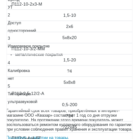
П112-10-2х3-М
УТ
2
1,5-10
Доступ
2х6
односторонний
5х8х20
3
Измеряемое покрытие
П112-10-3/2-ММ
металлические покрытия
1,5-20
4
Калибровка
?4
нет
5х8х8
5
П112-2,5-12/2-А
Тип прибора
ультразвуковой
0,5-200
Гарантийный срок всех товаров, приобретённых в интернет-
магазине ООО «Квазар» составляет 1 год со дня отгрузки
?14
покупателю. На протяжении этого времени покупатель может
воспользоваться ремонтом купленного оборудования по гарантии
?22х45
при условии соблюдения правил хранения и эксплуатации товара.
Подробнее о гарантии на товары
.
П112-5-4х4-БТ