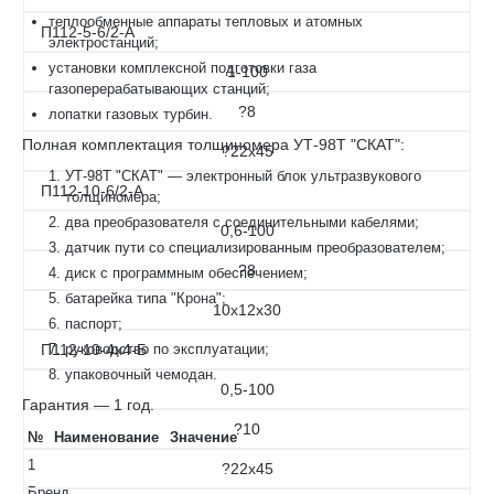
теплообменные аппараты тепловых и атомных
П112-5-6/2-А
электростанций;
установки комплексной подготовки газа
1-100
газоперерабатывающих станций;
?8
лопатки газовых турбин.
Полная комплектация толщиномера УТ-98Т "СКАТ":
?22х45
УТ-98Т "СКАТ" — электронный блок ультразвукового
П112-10-6/2-А
толщиномера;
два преобразователя с соединительными кабелями;
0,6-100
датчик пути со специализированным преобразователем;
?8
диск с программным обеспечением;
батарейка типа "Крона";
10х12х30
паспорт;
П112-10-4х4-Б
руководство по эксплуатации;
упаковочный чемодан.
0,5-100
Гарантия — 1 год.
?10
№
Наименование
Значение
1
?22х45
Бренд