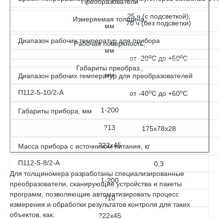
Преобразователи
25 ч (с подсветкой),
Измеряемая толщина,
70 ч (без подсветки)
мм
Диапазон рабочих температур для прибора
Рабочая поверхность,
мм
о
о
от -20
С до +50
С
Габариты преобраз.,
мм
Диапазон рабочих температур для преобразователей
о
о
П112-5-10/2-А
от -40
С до +60
С
1-200
Габариты прибора, мм
?13
175х78х28
?22х45
Масса прибора с источником питания, кг
П112-5-8/2-А
0,3
Для толщиномера разработаны специализированные
1-200
преобразователи, сканирующие устройства и пакеты
программ, позволяющие автоматизировать процесс
?10
измерения и обработки результатов контроля для таких
объектов, как:
?22х45