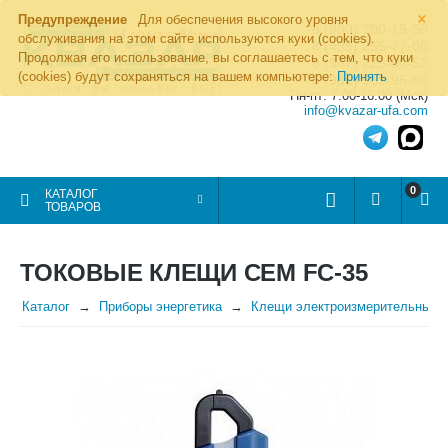
×
Предупреждение
Для обеспечения высокого уровня
8 (800) 700-19-50
обслуживания на этом сайте используются куки (cookies).
8 (495) 255-77-08
Продолжая его использование, вы соглашаетесь с тем, что куки
8 (347) 225-00-52
(cookies) будут сохраняться на вашем компьютере:
Принять
8 (986) 963-95-80
Пн-пт: 7.00-16.00 (Мск)
info@kvazar-ufa.com
0
КАТАЛОГ
ТОВАРОВ
ТОКОВЫЕ КЛЕЩИ CEM FC-35
Каталог
Приборы энергетика
Клещи электроизмерительные