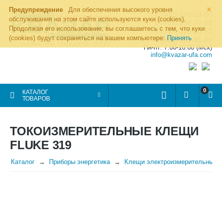
×
Предупреждение
Для обеспечения высокого уровня
8 (800) 700-19-50
обслуживания на этом сайте используются куки (cookies).
8 (495) 255-77-08
Продолжая его использование, вы соглашаетесь с тем, что куки
8 (347) 225-00-52
(cookies) будут сохраняться на вашем компьютере:
Принять
8 (986) 963-95-80
Пн-пт: 7.00-16.00 (Мск)
info@kvazar-ufa.com
0
КАТАЛОГ
ТОВАРОВ
ТОКОИЗМЕРИТЕЛЬНЫЕ КЛЕЩИ
FLUKE 319
Каталог
Приборы энергетика
Клещи электроизмерительные