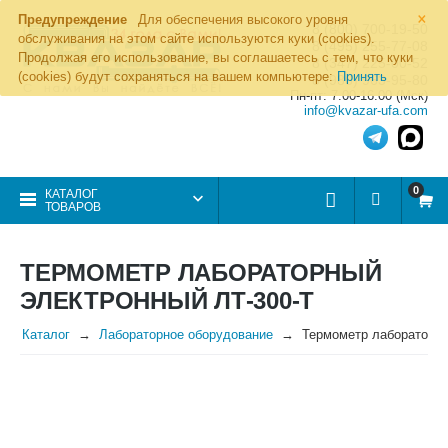
×
Предупреждение
Для обеспечения высокого уровня
8 (800) 700-19-50
обслуживания на этом сайте используются куки (cookies).
8 (495) 255-77-08
Продолжая его использование, вы соглашаетесь с тем, что куки
8 (347) 225-00-52
(cookies) будут сохраняться на вашем компьютере:
Принять
8 (986) 963-95-80
Пн-пт: 7.00-16.00 (Мск)
info@kvazar-ufa.com
0
КАТАЛОГ
ТОВАРОВ
ТЕРМОМЕТР ЛАБОРАТОРНЫЙ
ЭЛЕКТРОННЫЙ ЛТ-300-Т
Каталог
Лабораторное оборудование
Термометр лабораторны